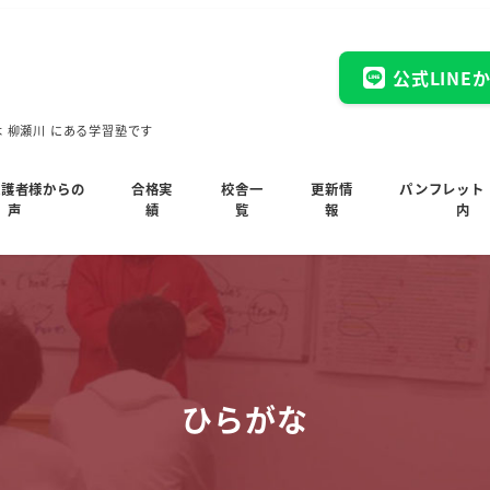
公式LINE
木 柳瀬川 にある学習塾です
保護者様からの
合格実
校舎一
更新情
パンフレット
声
績
覧
報
内
ひらがな