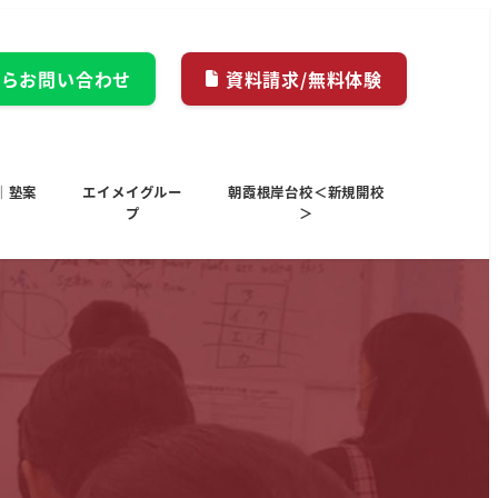
からお問い合わせ
資料請求/無料体験
｜塾案
エイメイグルー
朝霞根岸台校＜新規開校
プ
＞