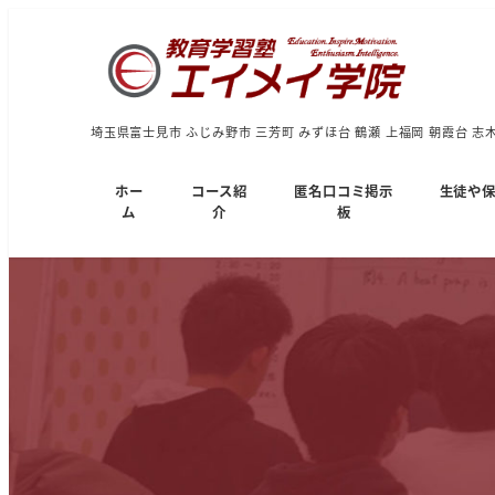
埼玉県富士見市 ふじみ野市 三芳町 みずほ台 鶴瀬 上福岡 朝霞台 志
ホー
コース紹
匿名口コミ掲示
生徒や
ム
介
板