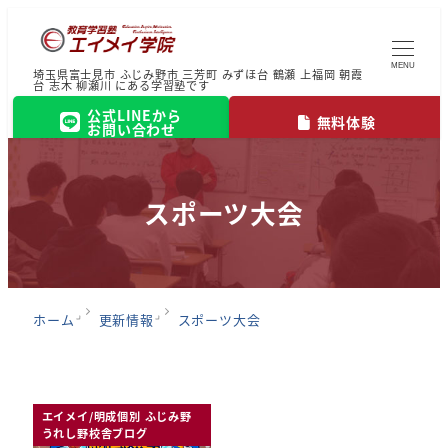
MENU
埼玉県富士見市 ふじみ野市 三芳町 みずほ台 鶴瀬 上福岡 朝霞
台 志木 柳瀬川 にある学習塾です
公式LINEから
無料体験
お問い合わせ
スポーツ大会
ホーム
更新情報
スポーツ大会
エイメイ/明成個別 ふじみ野
うれし野校舎ブログ