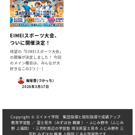
EIMEIスポーツ大会、
ついに開催決定！
待望の「EIMEIスポーツ大会」
の開催が決定しました！ 今回
のメイン種目は、みんなが大
好きなこの3つ […]
飯塚豊(づかっち)
2026年3月17日
Copyright © エイメイ学院 集団指導と個別指導で成績アップ
教育学習塾 ／ 富士見市（みずほ台 鶴瀬 ）・ふじみ野市（ふじみ
野 上福岡）・三芳町周辺の学習塾 埼玉県富士見市 ふじみ野市 三
芳町 みずほ台 鶴瀬 上福岡 にある学習塾です