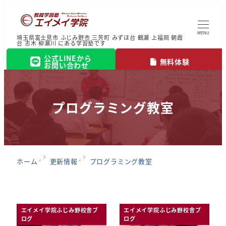
MENU
埼玉県富士見市 ふじみ野市 三芳町 みずほ台 鶴瀬 上福岡 朝霞
台 志木 柳瀬川 にある学習塾です
公式LINEから
無料体験
お問い合わせ
プログラミング教室
ホーム
更新情報
プログラミング教室
エイメイ学院ふじみ野校舎ブ
エイメイ学院ふじみ野校舎ブ
ログ
ログ