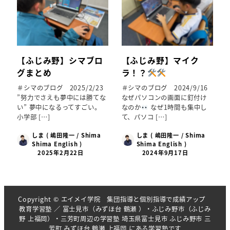
【ふじみ野】シマブロ
【ふじみ野】マイク
グまとめ
ラ！？
＃シマのブログ 2025/2/23
＃シマのブログ 2024/9/16
”努力でさえも夢中には勝てな
なぜパソコンの画面に釘付け
い” 夢中になるってすごい。
なのか
なぜ1時間も集中し
小学部 […]
て、パソコ […]
しま ( 嶋田隆一 / Shima
しま ( 嶋田隆一 / Shima
Shima English )
Shima English )
2025年2月22日
2024年9月17日
Copyright © エイメイ学院 集団指導と個別指導で成績アップ
教育学習塾 ／ 富士見市（みずほ台 鶴瀬 ）・ふじみ野市（ふじみ
野 上福岡）・三芳町周辺の学習塾 埼玉県富士見市 ふじみ野市 三
芳町 みずほ台 鶴瀬 上福岡 にある学習塾です