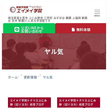
MENU
埼玉県富士見市 ふじみ野市 三芳町 みずほ台 鶴瀬 上福岡 朝霞
台 志木 柳瀬川 にある学習塾です
公式LINEから
無料体験
お問い合わせ
ヤル気
ホーム
更新情報
ヤル気
エイメイ学院トナリエふじみ
エイメイ学院トナリエふじみ
野（旧ソヨカ）校舎ブログ
野（旧ソヨカ）校舎ブログ