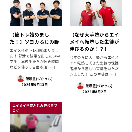
【筋トレ始めまし
【なぜ大手塾からエイ
た！】ソヨカふじみ野
メイへ転塾した生徒が
伸びるのか！？】
エイメイ筋トレ部始まりまし
た！ 部活で結果を出したい中
今年の春に大手塾からエイメ
学生、高校生たちが休み時間
イへ転塾してきた生徒の保護
などを使って自由参加 […]
者様から嬉しい言葉をいただ
きました！ この生徒は […]
飯塚豊(づかっち)
2024年9月13日
飯塚豊(づかっち)
2024年8月2日
エイメイ学院ふじみ野校舎ブ
ログ