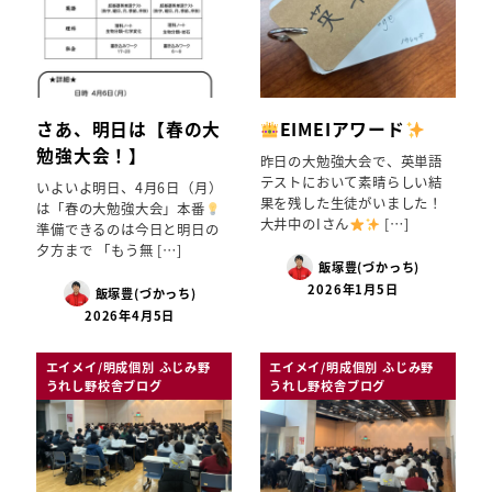
さあ、明日は【春の大
EIMEIアワード
勉強大会！】
昨日の大勉強大会で、英単語
テストにおいて素晴らしい結
いよいよ明日、4月6日（月）
果を残した生徒がいました！
は「春の大勉強大会」本番
大井中のIさん
[…]
準備できるのは今日と明日の
夕方まで 「もう無 […]
飯塚豊(づかっち)
2026年1月5日
飯塚豊(づかっち)
2026年4月5日
エイメイ/明成個別 ふじみ野
エイメイ/明成個別 ふじみ野
うれし野校舎ブログ
うれし野校舎ブログ