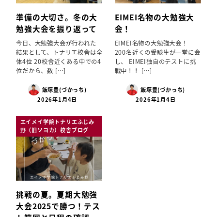
準備の大切さ。冬の大
EIMEI名物の大勉強大
勉強大会を振り返って
会！
今日、大勉強大会が行われた
EIMEI名物の大勉強大会！
結果として、トナリエ校舎は全
200名近くの受験生が一堂に会
体4位 20校舎近くある中での4
し、 EIMEI独自のテストに挑
位だから、数 […]
戦中！！ […]
飯塚豊(づかっち)
飯塚豊(づかっち)
2026年1月4日
2026年1月4日
エイメイ学院トナリエふじみ
野（旧ソヨカ）校舎ブログ
挑戦の夏。夏期大勉強
大会2025で勝つ！テス