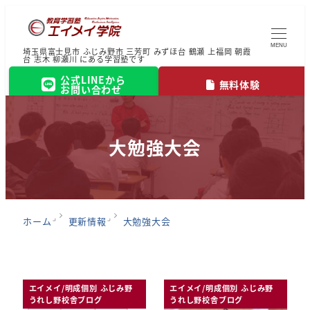
MENU
埼玉県富士見市 ふじみ野市 三芳町 みずほ台 鶴瀬 上福岡 朝霞
台 志木 柳瀬川 にある学習塾です
公式LINEから
無料体験
お問い合わせ
大勉強大会
ホーム
更新情報
大勉強大会
エイメイ/明成個別 ふじみ野
エイメイ/明成個別 ふじみ野
うれし野校舎ブログ
うれし野校舎ブログ