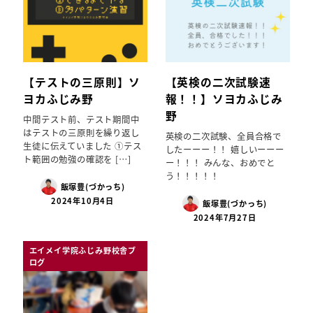
【テストの三原則】ソ
【英検の二次試験速
ヨカふじみ野
報！！】ソヨカふじみ
野
中間テスト前、テスト期間中
はテストの三原則を繰り返し
英検の二次試験、全員合格で
生徒に伝えていました ①テス
したーーー！！ 嬉しいーーー
ト範囲の勉強の確認を […]
ー！！！ みんな、おめでと
う！！！！！
飯塚豊(づかっち)
2024年10月4日
飯塚豊(づかっち)
2024年7月27日
エイメイ学院ふじみ野校舎ブ
ログ