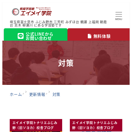
MENU
埼玉県富士見市 ふじみ野市 三芳町 みずほ台 鶴瀬 上福岡 朝霞
台 志木 柳瀬川 にある学習塾です
公式LINEから
無料体験
お問い合わせ
対策
ホーム
更新情報
対策
エイメイ学院トナリエふじみ
エイメイ学院トナリエふじみ
野（旧ソヨカ）校舎ブログ
野（旧ソヨカ）校舎ブログ