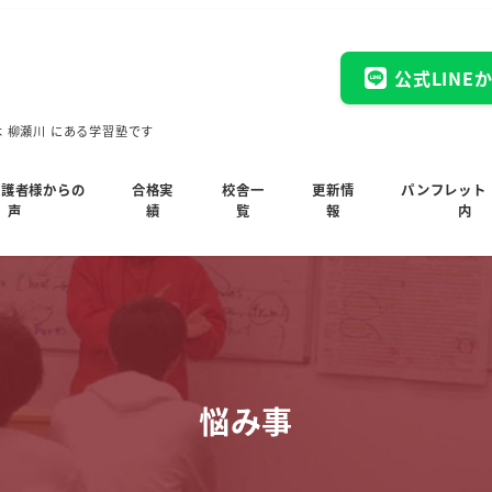
公式LINE
木 柳瀬川 にある学習塾です
保護者様からの
合格実
校舎一
更新情
パンフレット
声
績
覧
報
内
悩み事