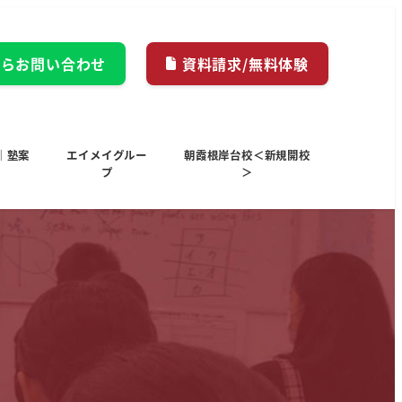
からお問い合わせ
資料請求/無料体験
｜塾案
エイメイグルー
朝霞根岸台校＜新規開校
プ
＞