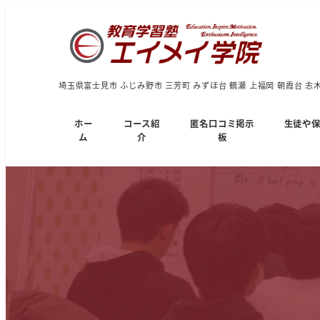
埼玉県富士見市 ふじみ野市 三芳町 みずほ台 鶴瀬 上福岡 朝霞台 志
ホー
コース紹
匿名口コミ掲示
生徒や
ム
介
板