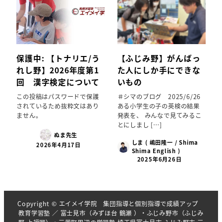
保護中: 【トナリエ/う
【ふじみ野】がんばっ
れし野】2026年度第1
た人にしか手にできな
回 漢字検定について
いもの
この投稿はパスワードで保護
＃シマのブログ 2025/6/26
されているため抜粋文はあり
ある小学生の子の英検の結果
ません。
発表を、 みんなで見てみるこ
とにしまし […]
ぬま先生
しま ( 嶋田隆一 / Shima
2026年4月17日
Shima English )
2025年6月26日
Copyright © エイメイ学院 集団指導と個別指導で成績アップ
教育学習塾 ／ 富士見市（みずほ台 鶴瀬 ）・ふじみ野市（ふじみ