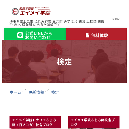
MENU
埼玉県富士見市 ふじみ野市 三芳町 みずほ台 鶴瀬 上福岡 朝霞
台 志木 柳瀬川 にある学習塾です
公式LINEから
無料体験
お問い合わせ
検定
ホーム
更新情報
検定
エイメイ学院トナリエふじみ
エイメイ学院ふじみ野校舎ブ
野（旧ソヨカ）校舎ブログ
ログ