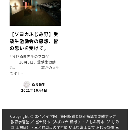
【ソヨカふじみ野】受
験生激励会の感想、皆
の思いを受けて。
#ちびぬま先生のブログ
10月3日、受験生激励
会。 「誰かの人生
では […]
ぬま先生
2021年10月4日
Copyright © エイメイ学院 集団指導と個別指導で成績アップ
教育学習塾 ／ 富士見市（みずほ台 鶴瀬 ）・ふじみ野市（ふじみ
野 上福岡）・三芳町周辺の学習塾 埼玉県富士見市 ふじみ野市 三