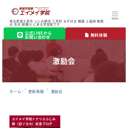
MENU
埼玉県富士見市 ふじみ野市 三芳町 みずほ台 鶴瀬 上福岡 朝霞
台 志木 柳瀬川 にある学習塾です
公式LINEから
無料体験
お問い合わせ
激励会
ホーム
更新情報
激励会
エイメイ学院トナリエふじみ
野（旧ソヨカ）校舎ブログ