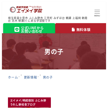
MENU
埼玉県富士見市 ふじみ野市 三芳町 みずほ台 鶴瀬 上福岡 朝霞
台 志木 柳瀬川 にある学習塾です
公式LINEから
無料体験
お問い合わせ
男の子
ホーム
更新情報
男の子
エイメイ/明成個別 ふじみ野
うれし野校舎ブログ