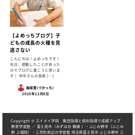
【よめっちブログ】子
どもの成長の火種を見
逃さない
こんにちは！よめっちです！
先日、感動したことがあった
のでブログに書こうと思いま
す！ 年中さんの長男 […]
飯塚豊(づかっち)
2025年12月8日
Copyright © エイメイ学院 集団指導と個別指導で成績アップ
教育学習塾 ／ 富士見市（みずほ台 鶴瀬 ）・ふじみ野市（ふじみ
野 上福岡）・三芳町周辺の学習塾 埼玉県富士見市 ふじみ野市 三