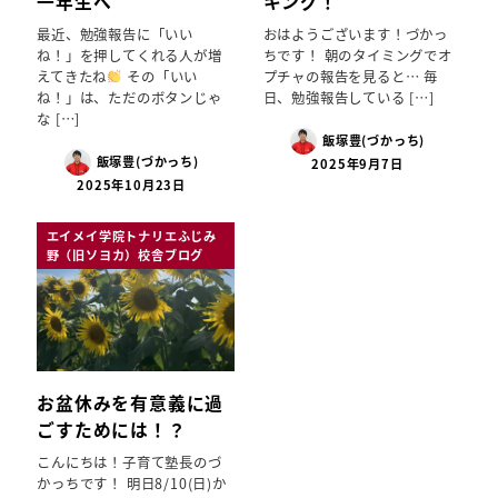
一年生へ
キング！
最近、勉強報告に「いい
おはようございます！づかっ
ね！」を押してくれる人が増
ちです！ 朝のタイミングでオ
えてきたね
その「いい
プチャの報告を見ると… 毎
ね！」は、ただのボタンじゃ
日、勉強報告している […]
な […]
飯塚豊(づかっち)
飯塚豊(づかっち)
2025年9月7日
2025年10月23日
エイメイ学院トナリエふじみ
野（旧ソヨカ）校舎ブログ
お盆休みを有意義に過
ごすためには！？
こんにちは！子育て塾長のづ
かっちです！ 明日8/10(日)か