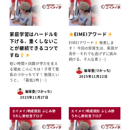
家庭学習はハードルを
EIMEIアワード
下げる、重くしないこ
EIMEIアワード
発表しま
とが継続できるコツで
す！ 今回の受賞生は、英語が
苦手…それでも逃げずに挑み
すね
続ける、そんな素 […]
短い時間×回数が学力を支え
る理由 こんにちは！子育て塾
飯塚豊(づかっち)
長のづかっちです！ 勉強とい
2025年11月22日
うと、 「最低1時 […]
飯塚豊(づかっち)
2025年11月27日
エイメイ/明成個別 ふじみ野
エイメイ/明成個別 ふじみ野
うれし野校舎ブログ
うれし野校舎ブログ