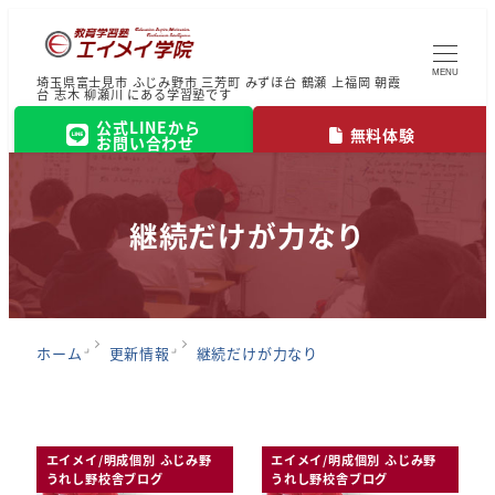
MENU
埼玉県富士見市 ふじみ野市 三芳町 みずほ台 鶴瀬 上福岡 朝霞
台 志木 柳瀬川 にある学習塾です
公式LINEから
無料体験
お問い合わせ
継続だけが力なり
ホーム
更新情報
継続だけが力なり
エイメイ/明成個別 ふじみ野
エイメイ/明成個別 ふじみ野
うれし野校舎ブログ
うれし野校舎ブログ