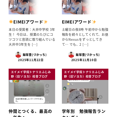
EIMEIアワード
EIMEIアワード
本日の受賞者：大井中学校 3年
土曜日の夜8時 午前中から勉強
生！ 今日は、授業のたびにコ
報告を続々としてくれて、お昼
ツコツと音読に取り組んでいる
からNexusをずっとしてき
大井中3年生を […]
て… でも、2 […]
飯塚豊(づかっち)
飯塚豊(づかっち)
2025年11月22日
2025年11月10日
エイメイ学院トナリエふじみ
エイメイ学院トナリエふじみ
野（旧ソヨカ）校舎ブログ
野（旧ソヨカ）校舎ブログ
仲間とつくる、最高の
学年別 勉強報告ラン