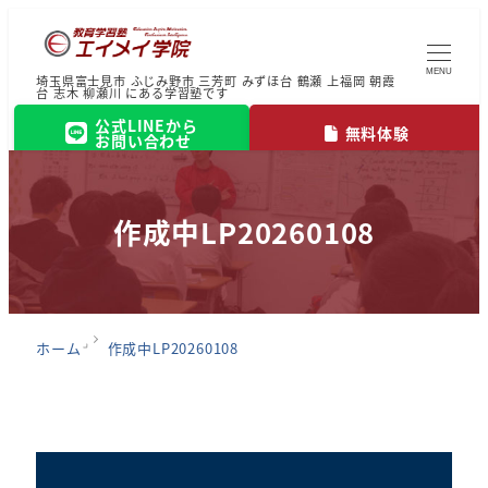
MENU
埼玉県富士見市 ふじみ野市 三芳町 みずほ台 鶴瀬 上福岡 朝霞
台 志木 柳瀬川 にある学習塾です
公式LINEから
無料体験
お問い合わせ
作成中LP20260108
ホーム
作成中LP20260108