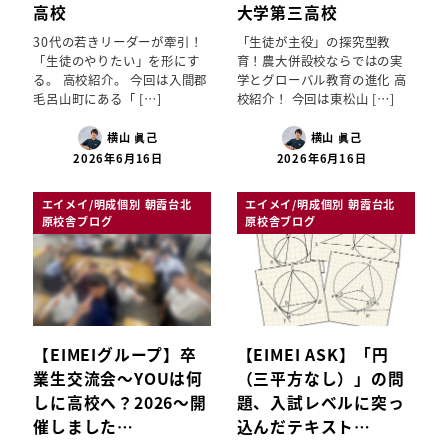
高校
大学第三高校
30代の若きリーダーが牽引！
「生徒が主役」の探究型教
「生徒のやりたい」を形にす
育！農大併設校ならではの実
る。 高校紹介。 今回は入間郡
学とグローバル教育の進化 高
毛呂山町にある「 […]
校紹介！ 今回は東松山 […]
横山 眞己
横山 眞己
2026年6月16日
2026年6月16日
エイメイ/明成個別 朝霞台北
エイメイ/明成個別 朝霞台北
原校舎ブログ
原校舎ブログ
【EIMEIグループ】卒
【EIMEI ASK】「円
業生交流会～YOUは何
（三平方なし）」の問
しに高校へ？2026～開
題、入試レベルに突っ
催しました…
込んだテキスト…