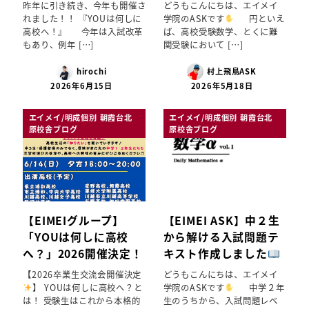
昨年に引き続き、今年も開催さ
どうもこんにちは、エイメイ
れました！！ 『YOUは何しに
学院のASKです
円といえ
高校へ！』 今年は入試改革
ば、高校受験数学、とくに難
もあり、例年 […]
関受験において […]
hirochi
村上飛鳥ASK
2026年6月15日
2026年5月18日
エイメイ/明成個別 朝霞台北
エイメイ/明成個別 朝霞台北
原校舎ブログ
原校舎ブログ
【EIMEIグループ】
【EIMEI ASK】中２生
「YOUは何しに高校
から解ける入試問題テ
へ？」2026開催決定！
キスト作成しました
【2026卒業生交流会開催決定
どうもこんにちは、エイメイ
】 YOUは何しに高校へ？と
学院のASKです
中学２年
は！ 受験生はこれから本格的
生のうちから、入試問題レベ