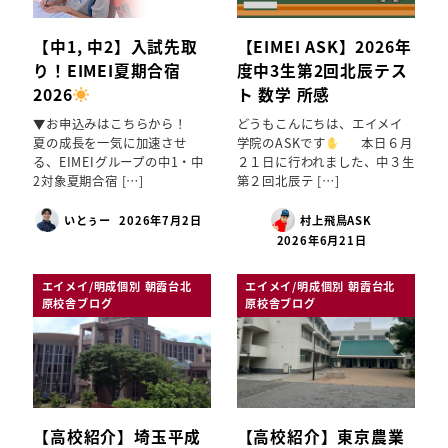
【中1, 中2】入試先取
【EIMEI ASK】2026年
り！EIMEI夏期合宿
度中3生第2回北辰テス
2026
ト 数学 所感
▼お申込みはこちらから！
どうもこんにちは、エイメイ
夏の成長を一気に加速させ
学院のASKです
本日６月
る、EIMEIグループの中1・中
２１日に行われました、中３生
2対象夏期合宿 […]
第２回北辰テ […]
いとぅー
2026年7月2日
村上飛鳥ASK
2026年6月21日
エイメイ/明成個別 朝霞台北
エイメイ/明成個別 朝霞台北
原校舎ブログ
原校舎ブログ
【高校紹介】埼玉平成
【高校紹介】東京農業