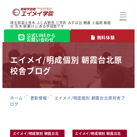
MENU
埼玉県富士見市 ふじみ野市 三芳町 みずほ台 鶴瀬 上福岡 朝霞
台 志木 柳瀬川 にある学習塾です
公式LINEから
無料体験
お問い合わせ
エイメイ/明成個別 朝霞台北原
校舎ブログ
ホーム
更新情報
エイメイ/明成個別 朝霞台北原校舎ブ
ログ
エイメイ/明成個別 朝霞台北
エイメイ/明成個別 朝霞台北