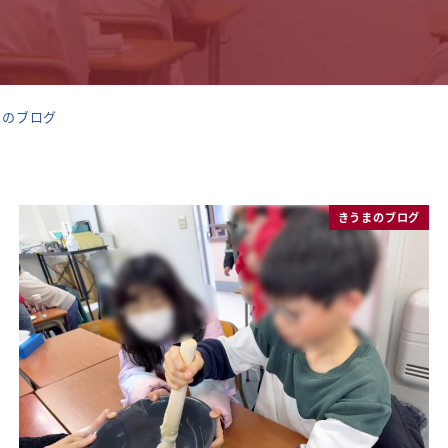
まのブログ
きうまのブログ