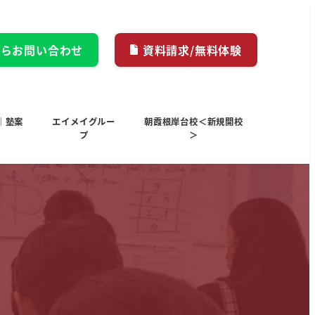
からお問い合わせ
資料請求/無料体験
｜塾案
エイメイグルー
朝霞根岸台校＜新規開校
プ
＞