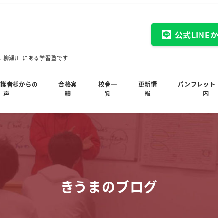
公式LINE
木 柳瀬川 にある学習塾です
保護者様からの
合格実
校舎一
更新情
パンフレット
声
績
覧
報
内
きうまのブログ