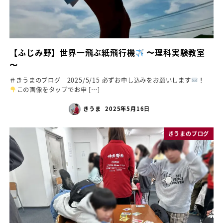
【ふじみ野】世界一飛ぶ紙飛行機
〜理科実験教室
〜
＃きうまのブログ 2025/5/15 必ずお申し込みをお願いします
！
️
この画像をタップでお申 […]
きうま
2025年5月16日
きうまのブログ