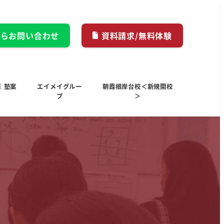
からお問い合わせ
資料請求/無料体験
｜塾案
エイメイグルー
朝霞根岸台校＜新規開校
プ
＞