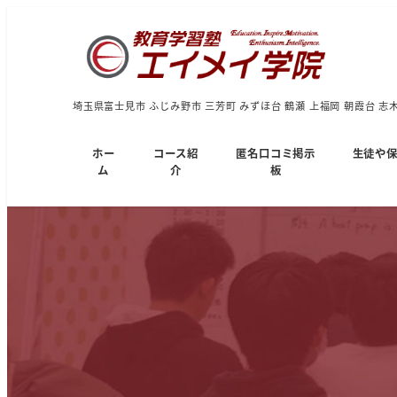
埼玉県富士見市 ふじみ野市 三芳町 みずほ台 鶴瀬 上福岡 朝霞台 志
ホー
コース紹
匿名口コミ掲示
生徒や
ム
介
板