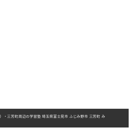
岡）・三芳町周辺の学習塾 埼玉県富士見市 ふじみ野市 三芳町 み