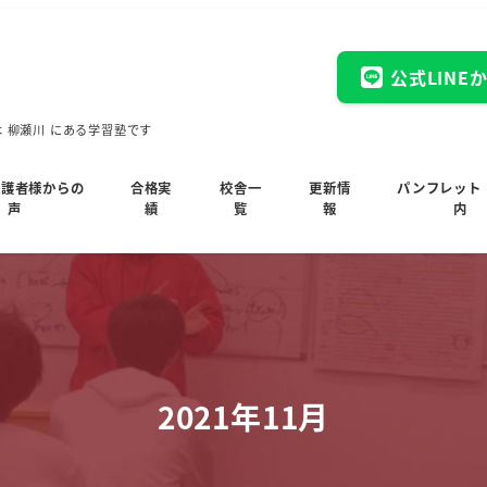
公式LINE
木 柳瀬川 にある学習塾です
保護者様からの
合格実
校舎一
更新情
パンフレット
声
績
覧
報
内
2021年11月