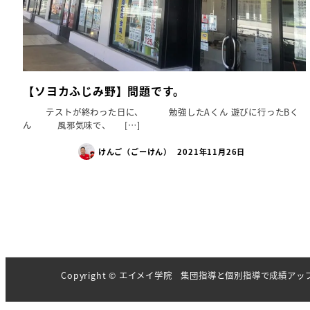
【ソヨカふじみ野】問題です。
テストが終わった日に、 勉強したAくん 遊びに行ったBく
ん 風邪気味で、 […]
けんご（ごーけん）
2021年11月26日
投
稿
の
ペ
Copyright © エイメイ学院 集団指導と個別指導で成績
ー