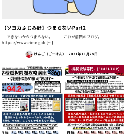
【ソヨカふじみ野】つまらないPart2
できないからつまらない。 これが前回のブログ。
https://www.eimeigak […]
けんご（ごーけん）
2021年11月28日
-難関受験専門-【EIMEI-TOP】