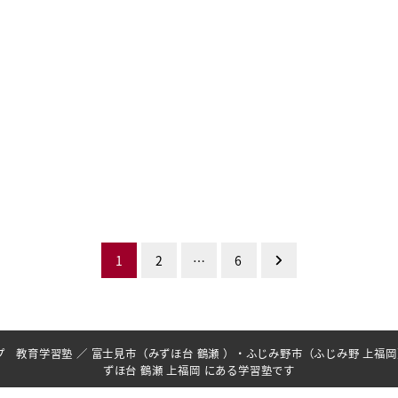
1
2
…
6
アップ 教育学習塾 ／ 富士見市（みずほ台 鶴瀬 ）・ふじみ野市（ふじみ野 上福
ずほ台 鶴瀬 上福岡 にある学習塾です