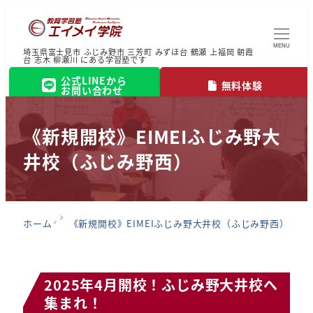
MENU
埼玉県富士見市 ふじみ野市 三芳町 みずほ台 鶴瀬 上福岡 朝霞
台 志木 柳瀬川 にある学習塾です
公式LINEから
無料体験
お問い合わせ
《新規開校》EIMEIふじみ野大
井校（ふじみ野西）
ホーム
《新規開校》EIMEIふじみ野大井校（ふじみ野西）
2025年4月開校！ふじみ野大井校へ
集まれ！