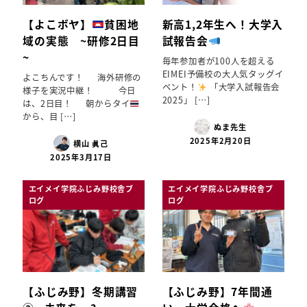
【よこボヤ】
貧困地
新高1,2年生へ！大学入
域の実態 ~研修2日目
試報告会
~
毎年参加者が100人を超える
EIMEI予備校の大人気タッグイ
よこちんです！ 海外研修の
ベント！
「大学入試報告会
様子を実況中継！ 今日
2025」 […]
は、2日目！ 朝からタイ
から、目 […]
ぬま先生
2025年2月20日
横山 眞己
2025年3月17日
エイメイ学院ふじみ野校舎ブ
エイメイ学院ふじみ野校舎ブ
ログ
ログ
【ふじみ野】冬期講習
【ふじみ野】7年間通