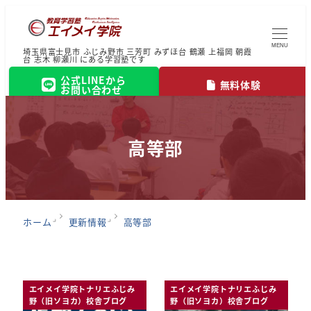
MENU
埼玉県富士見市 ふじみ野市 三芳町 みずほ台 鶴瀬 上福岡 朝霞
台 志木 柳瀬川 にある学習塾です
公式LINEから
無料体験
お問い合わせ
高等部
ホーム
更新情報
高等部
エイメイ学院トナリエふじみ
エイメイ学院トナリエふじみ
野（旧ソヨカ）校舎ブログ
野（旧ソヨカ）校舎ブログ