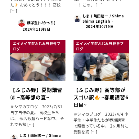
た
おめでとう！！！ 高校
ー！ この、 […]
[…]
しま ( 嶋田隆一 / Shima
Shima English )
飯塚豊(づかっち)
2024年10月9日
2024年11月9日
エイメイ学院ふじみ野校舎ブ
エイメイ学院ふじみ野校舎ブ
ログ
ログ
【ふじみ野】夏期講習
【ふじみ野】高等部が
⑧ ~高等部の夏~
スゴい訳
~春期講習6
日目~
＃シマのブログ 2023/7/31
自学自伸の夏。 高校生たち
＃シマのブログ 2023/4/4 小
は、 部活も超ハードな中、 そ
学生・中学生たちが春期講習
れでも勉 […]
で頑張っている中、 2ヶ月前に
受験を終 […]
しま ( 嶋田隆一 / Shima