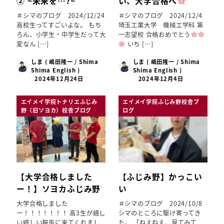
② ~未来を…?~
い、大学合格へ
＃シマのブログ 2024/12/24
＃シマのブログ 2024/12/4
高校生ってすごいよな。 もち
埼玉工業大学 機械工学科 第
ろん、小学生・中学生だって大
一志望校 合格おめでとう
変なん […]
いち […]
しま ( 嶋田隆一 / Shima
しま ( 嶋田隆一 / Shima
Shima English )
Shima English )
2024年12月24日
2024年12月4日
エイメイ学院トナリエふじみ
エイメイ学院ふじみ野校舎ブ
野（旧ソヨカ）校舎ブログ
ログ
【大学合格しました
【ふじみ野】かっこい
ー！】ソヨカふじみ野
い
大学合格しました
＃シマのブログ 2024/10/8
ー！！！！！！！ 高3生が嬉し
シマのところに駆け寄ってき
い嬉しい報告に来てくれまし
た。 「ねえねえ、見てみて