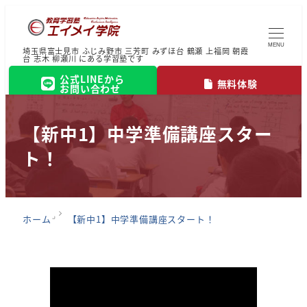
MENU
埼玉県富士見市 ふじみ野市 三芳町 みずほ台 鶴瀬 上福岡 朝霞
台 志木 柳瀬川 にある学習塾です
公式LINEから
無料体験
お問い合わせ
【新中1】中学準備講座スター
ト！
ホーム
【新中1】中学準備講座スタート！