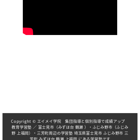
Copyright © エイメイ学院 集団指導と個別指導で成績アップ
教育学習塾 ／ 富士見市（みずほ台 鶴瀬 ）・ふじみ野市（ふじみ
野 上福岡）・三芳町周辺の学習塾 埼玉県富士見市 ふじみ野市 三
芳町 みずほ台 鶴瀬 上福岡 にある学習塾です