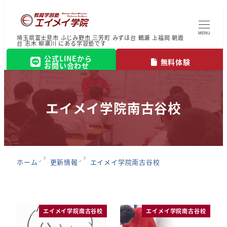
MENU
埼玉県富士見市 ふじみ野市 三芳町 みずほ台 鶴瀬 上福岡 朝霞
台 志木 柳瀬川 にある学習塾です
公式LINEから
無料体験
お問い合わせ
エイメイ学院南古谷校
ホーム
更新情報
エイメイ学院南古谷校
エイメイ学院南古谷校
エイメイ学院南古谷校