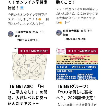
く！オンライン学習室
動くこと！
始動！
テストが返ってきた時の話をし
たいんだけど、ここめちゃくち
今日からオンライン学習室が
ゃ大事なタイミングなんだよ
スタートしました！！
初
ね
[…]
回ということでどんな […]
川越南大塚校 塾長 上田
川越南大塚校 塾長 上田
健太
健太
2026年5月19日
2026年5月21日
エイメイ学院南古谷校
エイメイ学院南古谷校
【EIMEI ASK】「円
【EIMEIグループ】
（三平方なし）」の問
「YOUは何しに高校
題、入試レベルに突っ
へ？」2026開催決定！
込んだテキスト…
【2026卒業生交流会開催決定