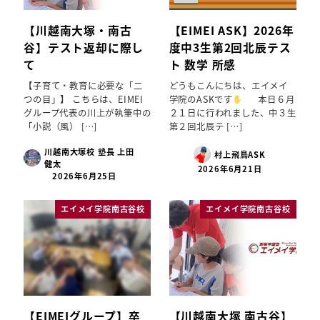
【川越南大塚・南古
【EIMEI ASK】2026年
谷】テスト返却に際し
度中3生第2回北辰テス
て
ト 数学 所感
【子育て・教育に必要な「二
どうもこんにちは、エイメイ
つの目」】 こちらは、EIMEI
学院のASKです
本日６月
グループ代表の川上が執筆中の
２１日に行われました、中３生
「小説（風） […]
第２回北辰テ […]
川越南大塚校 塾長 上田
村上飛鳥ASK
健太
2026年6月21日
2026年6月25日
エイメイ学院南古谷校
エイメイ学院南古谷校
【EIMEIグループ】卒
【川越南大塚 南古谷】