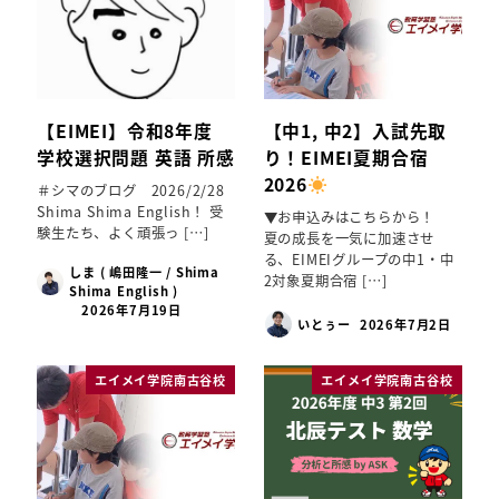
【EIMEI】令和8年度
【中1, 中2】入試先取
学校選択問題 英語 所感
り！EIMEI夏期合宿
2026
＃シマのブログ 2026/2/28
Shima Shima English！ 受
▼お申込みはこちらから！
験生たち、よく頑張っ […]
夏の成長を一気に加速させ
る、EIMEIグループの中1・中
しま ( 嶋田隆一 / Shima
2対象夏期合宿 […]
Shima English )
2026年7月19日
いとぅー
2026年7月2日
エイメイ学院南古谷校
エイメイ学院南古谷校