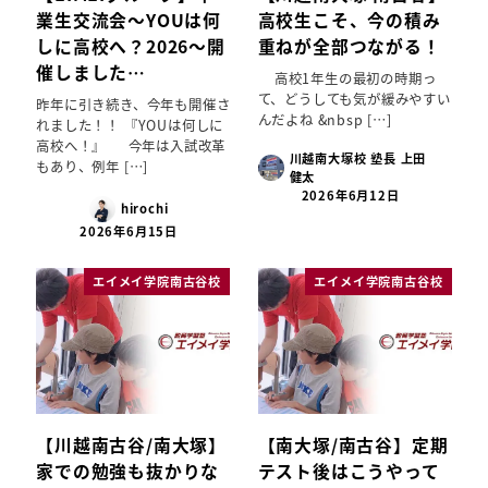
業生交流会～YOUは何
高校生こそ、今の積み
しに高校へ？2026～開
重ねが全部つながる！
催しました…
高校1年生の最初の時期っ
て、どうしても気が緩みやすい
昨年に引き続き、今年も開催さ
んだよね &nbsp […]
れました！！ 『YOUは何しに
高校へ！』 今年は入試改革
川越南大塚校 塾長 上田
もあり、例年 […]
健太
2026年6月12日
hirochi
2026年6月15日
エイメイ学院南古谷校
エイメイ学院南古谷校
【川越南古谷/南大塚】
【南大塚/南古谷】定期
家での勉強も抜かりな
テスト後はこうやって