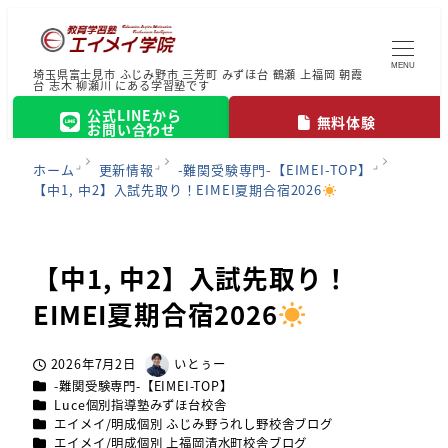
MENU
埼玉県富士見市 ふじみ野市 三芳町 みずほ台 鶴瀬 上福岡 朝霞
台 志木 柳瀬川 にある学習塾です
公式LINEから
無料体験
お問い合わせ
ホーム
更新情報
-難関受験専門-【EIMEI-TOP】
【中1, 中2】入試先取り！EIMEI夏期合宿2026
【中1, 中2】入試先取り！
EIMEI夏期合宿2026
2026年7月2日
いとぅー
投稿日
著
カテゴリー
-難関受験専門-【EIMEI-TOP】
者
カテゴリー
Luce個別指導塾みずほ台校舎
カテゴリー
エイメイ/明成個別 ふじみ野うれし野校舎ブログ
カテゴリー
エイメイ/明成個別 上福岡清水町校舎ブログ