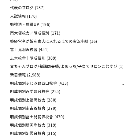
代表のブログ
(237)
入試情報
(170)
勉強法・成績UP
(196)
南大塚校舎／明成個別
(171)
塾経営者が娘を東大に入れるまでの実況中継
(16)
富士見羽沢校舎
(451)
志木校舎｜明成個別
(309)
文ちゃんブログ/塾講師夫婦/よめっち/子育てサロンこむすび
(1)
新着情報
(2,988)
明成個別ふじみ野西口校舎
(413)
明成個別みずほ台校舎
(225)
明成個別上福岡校舎
(280)
明成個別南古谷校舎
(279)
明成個別富士見羽沢校舎
(430)
明成個別新河岸校舎
(319)
明成個別朝霞台校舎
(315)