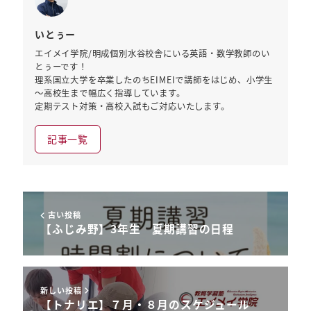
いとぅー
エイメイ学院/明成個別水谷校舎にいる英語・数学教師のい
とぅーです！
理系国立大学を卒業したのちEIMEIで講師をはじめ、小学生
～高校生まで幅広く指導しています。
定期テスト対策・高校入試もご対応いたします。
記事一覧
古い投稿
【ふじみ野】3年生 夏期講習の日程
新しい投稿
【トナリエ】７月・８月のスケジュール