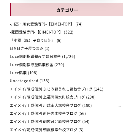
カテゴリー
-川高・川女受験専門-【EIMEI-TOP】
(74)
-難関受験専門-【EIMEI-TOP】
(322)
「小説（風）子育て日記」
(6)
EIMEI寺子屋つぼみ
(1)
Luce個別指導塾みずほ台校舎
(1,726)
Luce個別指導塾鶴瀬校舎
(270)
Luce鶴瀬
(108)
Uncategorized
(133)
エイメイ/明成個別 ふじみ野うれし野校舎ブログ
(141)
エイメイ/明成個別 上福岡清水町校舎ブログ
(290)
エイメイ/明成個別 川越南大塚校舎ブログ
(190)
エイメイ/明成個別 新座志木校舎ブログ
(56)
エイメイ/明成個別 朝霞台北原校舎ブログ
(54)
エイメイ/明成個別 朝霞根岸台校ブログ
(3)