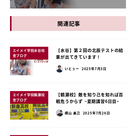
関連記事
【水谷】第２回の北辰テストの結
エイメイ学院水谷校
舎ブログ
果が出てきています！
いとぅー
2025年7月3日
【鶴瀬校】敵を知り己を知れば百
エイメイ学院鶴瀬校
舎ブログ
戦危うからず ~夏期講習6日目~
横山 眞己
2025年7月26日