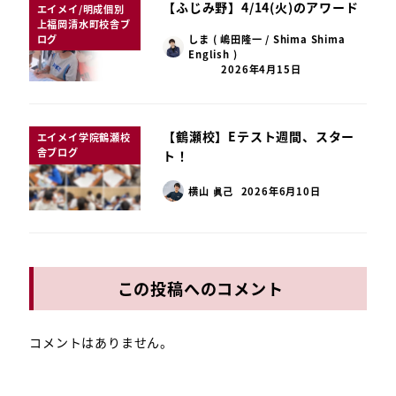
【ふじみ野】4/14(火)のアワード
エイメイ/明成個別
上福岡清水町校舎ブ
ログ
しま ( 嶋田隆一 / Shima Shima
English )
2026年4月15日
【鶴瀬校】Eテスト週間、スター
エイメイ学院鶴瀬校
舎ブログ
ト！
横山 眞己
2026年6月10日
この投稿へのコメント
コメントはありません。