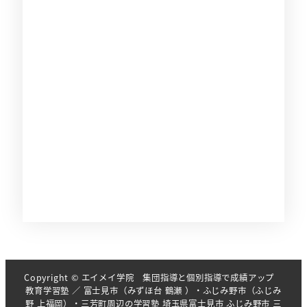
Copyright © エイメイ学院 集団指導と個別指導で成績アップ
教育学習塾 ／ 富士見市（みずほ台 鶴瀬 ）・ふじみ野市（ふじみ
野 上福岡）・三芳町周辺の学習塾 埼玉県富士見市 ふじみ野市 三