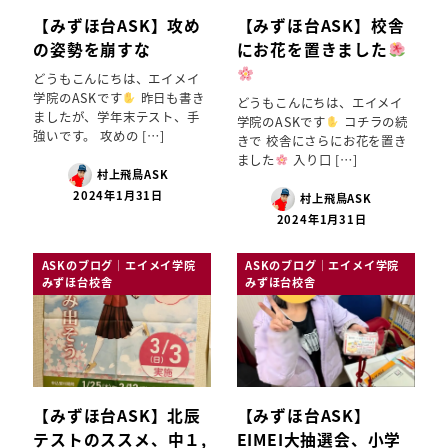
【みずほ台ASK】攻め
【みずほ台ASK】校舎
の姿勢を崩すな
にお花を置きました
どうもこんにちは、エイメイ
学院のASKです
昨日も書き
どうもこんにちは、エイメイ
ましたが、学年末テスト、手
学院のASKです
コチラの続
強いです。 攻めの […]
きで 校舎にさらにお花を置き
ました
入り口 […]
村上飛鳥ASK
2024年1月31日
村上飛鳥ASK
2024年1月31日
ASKのブログ｜エイメイ学院
ASKのブログ｜エイメイ学院
みずほ台校舎
みずほ台校舎
【みずほ台ASK】北辰
【みずほ台ASK】
テストのススメ、中１,
EIMEI大抽選会、小学