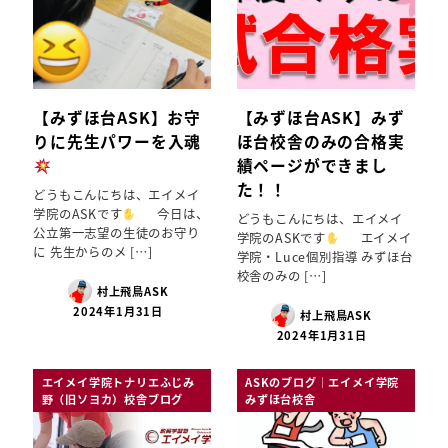
【みずほ台ASK】お守
【みずほ台ASK】みず
りに先生パワーを入魂
ほ台校舎のみの合格実
績ページができまし
た！！
どうもこんにちは、エイメイ
学院のASKです
今日は、
どうもこんにちは、エイメイ
公立第一志望の生徒のお守り
学院のASKです
エイメイ
に 先生からのメ […]
学院・Luce個別指導 みずほ台
校舎のみの […]
村上飛鳥ASK
2024年1月31日
村上飛鳥ASK
2024年1月31日
エイメイ学院トナリエふじみ
ASKのブログ｜エイメイ学院
野（旧ソヨカ）校舎ブログ
みずほ台校舎