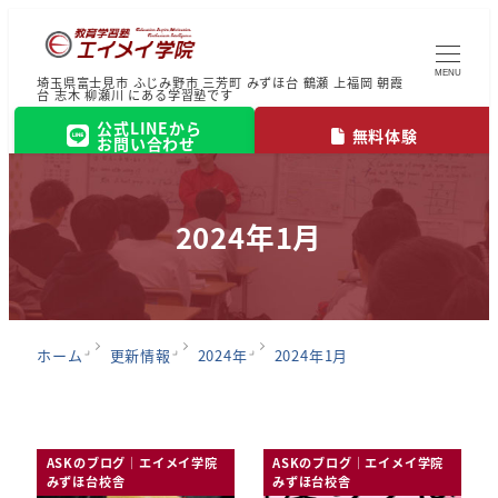
MENU
埼玉県富士見市 ふじみ野市 三芳町 みずほ台 鶴瀬 上福岡 朝霞
台 志木 柳瀬川 にある学習塾です
公式LINEから
無料体験
お問い合わせ
2024年1月
ホーム
更新情報
2024年
2024年1月
ASKのブログ｜エイメイ学院
ASKのブログ｜エイメイ学院
みずほ台校舎
みずほ台校舎