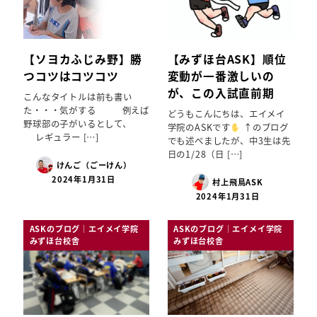
【ソヨカふじみ野】勝
【みずほ台ASK】順位
つコツはコツコツ
変動が一番激しいの
が、この入試直前期
こんなタイトルは前も書い
た・・・気がする 例えば
どうもこんにちは、エイメイ
野球部の子がいるとして、
学院のASKです
↑のブログ
レギュラー […]
でも述べましたが、中3生は先
日の1/28（日 […]
けんご（ごーけん）
2024年1月31日
村上飛鳥ASK
2024年1月31日
ASKのブログ｜エイメイ学院
ASKのブログ｜エイメイ学院
みずほ台校舎
みずほ台校舎