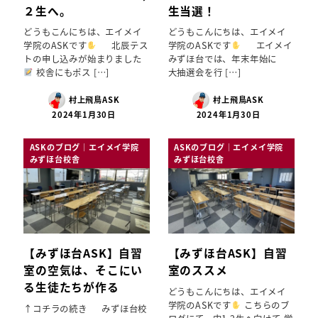
２生へ。
生当選！
どうもこんにちは、エイメイ
どうもこんにちは、エイメイ
学院のASKです
北辰テス
学院のASKです
エイメイ
トの申し込みが始まりました
みずほ台では、年末年始に
校舎にもポス […]
大抽選会を行 […]
村上飛鳥ASK
村上飛鳥ASK
2024年1月30日
2024年1月30日
ASKのブログ｜エイメイ学院
ASKのブログ｜エイメイ学院
みずほ台校舎
みずほ台校舎
【みずほ台ASK】自習
【みずほ台ASK】自習
室の空気は、そこにい
室のススメ
る生徒たちが作る
どうもこんにちは、エイメイ
学院のASKです
こちらのブ
↑コチラの続き みずほ台校