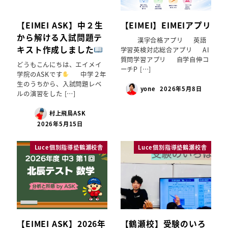
【EIMEI ASK】中２生
【EIMEI】EIMEIアプリ
から解ける入試問題テ
漢字合格アプリ 英語
キスト作成しました
学習英検対応総合アプリ AI
質問学習アプリ 自学自伸コ
どうもこんにちは、エイメイ
ーチP […]
学院のASKです
中学２年
生のうちから、入試問題レベ
yone
2026年5月8日
ルの演習をした […]
村上飛鳥ASK
2026年5月15日
Luce個別指導塾鶴瀬校舎
Luce個別指導塾鶴瀬校舎
【EIMEI ASK】2026年
【鶴瀬校】受験のいろ