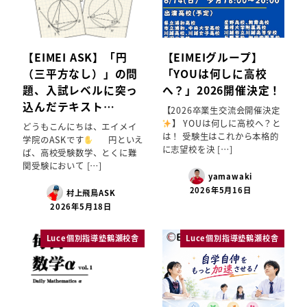
【EIMEI ASK】「円
【EIMEIグループ】
（三平方なし）」の問
「YOUは何しに高校
題、入試レベルに突っ
へ？」2026開催決定！
込んだテキスト…
【2026卒業生交流会開催決定
】 YOUは何しに高校へ？と
どうもこんにちは、エイメイ
は！ 受験生はこれから本格的
学院のASKです
円といえ
に志望校を決 […]
ば、高校受験数学、とくに難
関受験において […]
yamawaki
2026年5月16日
村上飛鳥ASK
2026年5月18日
Luce個別指導塾鶴瀬校舎
Luce個別指導塾鶴瀬校舎