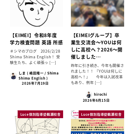
【EIMEI】令和8年度
【EIMEIグループ】卒
学力検査問題 英語 所感
業生交流会～YOUは何
しに高校へ？2026～開
＃シマのブログ 2026/2/28
催しました…
Shima Shima English！ 受
験生たち、よく頑張っ […]
昨年に引き続き、今年も開催さ
れました！！ 『YOUは何しに
しま ( 嶋田隆一 / Shima
高校へ！』 今年は入試改革
Shima English )
もあり、例年 […]
2026年7月19日
hirochi
2026年6月15日
Luce個別指導塾鶴瀬校舎
Luce個別指導塾鶴瀬校舎