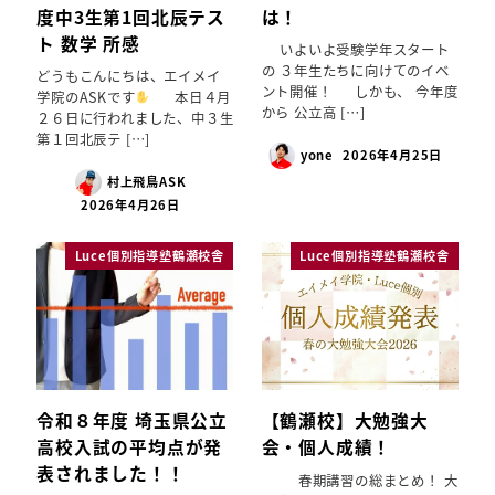
度中3生第1回北辰テス
は！
ト 数学 所感
いよいよ受験学年スタート
の ３年生たちに向けてのイベ
どうもこんにちは、エイメイ
ント開催！ しかも、 今年度
学院のASKです
本日４月
から 公立高 […]
２６日に行われました、中３生
第１回北辰テ […]
yone
2026年4月25日
村上飛鳥ASK
2026年4月26日
Luce個別指導塾鶴瀬校舎
Luce個別指導塾鶴瀬校舎
令和８年度 埼玉県公立
【鶴瀬校】大勉強大
高校入試の平均点が発
会・個人成績！
表されました！！
春期講習の総まとめ！ 大