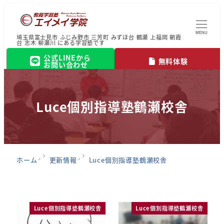
MENU
埼玉県富士見市 ふじみ野市 三芳町 みずほ台 鶴瀬 上福岡 朝霞
台 志木 柳瀬川 にある学習塾です
公式LINEから
無料体験
お問い合わせ
Luce個別指導塾鶴瀬校舎
ホーム
更新情報
Luce個別指導塾鶴瀬校舎
Luce個別指導塾鶴瀬校舎
Luce個別指導塾鶴瀬校舎