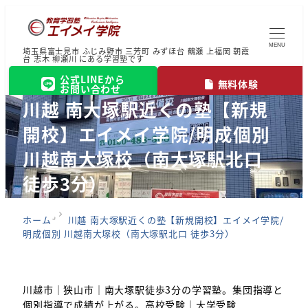
MENU
埼玉県富士見市 ふじみ野市 三芳町 みずほ台 鶴瀬 上福岡 朝霞
台 志木 柳瀬川 にある学習塾です
公式LINEから
無料体験
お問い合わせ
川越 南大塚駅近くの塾【新規
開校】エイメイ学院/明成個別
川越南大塚校（南大塚駅北口
徒歩3分）
ホーム
川越 南大塚駅近くの塾【新規開校】エイメイ学院/
明成個別 川越南大塚校（南大塚駅北口 徒歩3分）
川越市｜狭山市｜南大塚駅徒歩3分の学習塾。集団指導と
個別指導で成績が上がる。高校受験｜大学受験