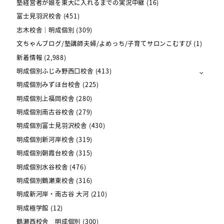
塾経営者が娘を東大に入れるまでの実況中継
(16)
富士見羽沢校舎
(451)
志木校舎｜明成個別
(309)
文ちゃんブログ/塾講師夫婦/よめっち/子育てサロンこむすび
(1)
新着情報
(2,988)
明成個別ふじみ野西口校舎
(413)
明成個別みずほ台校舎
(225)
明成個別上福岡校舎
(280)
明成個別南古谷校舎
(279)
明成個別富士見羽沢校舎
(430)
明成個別新河岸校舎
(319)
明成個別朝霞台校舎
(315)
明成個別水谷校舎
(476)
明成個別鶴瀬東校舎
(316)
明成新河岸・南古谷 大河
(210)
明成極学館
(12)
鶴瀬西校舎 明成個別
(300)