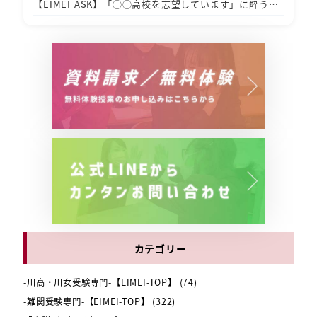
【EIMEI ASK】「◯◯高校を志望しています」に酔う…
カテゴリー
-川高・川女受験専門-【EIMEI-TOP】
(74)
-難関受験専門-【EIMEI-TOP】
(322)