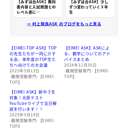
【みずほ台ASK】教科
【みずほ台ASK】少し
書内容と入試問題との
ずつ変わっていく３年
レベル差に…
生
→ 村上飛鳥ASK のブログをもっと見る
【EIMEI-TOP ASK】TOP
【EIMEI ASK】ASKによ
の先生たちが一同に介す
る、数学についてのアド
る会、来年度のTOP生た
バイスまとめ
ちへ向けての大会議
2024年11月30日
2025年3月13日
-難関受験専門-【EIMEI-
-難関受験専門-【EIMEI-
TOP】
TOP】
【EIMEI ASK】新中３生
対象！北辰テスト
YouTubeライブで当日解
説を行います！！
2025年3月14日
-難関受験専門-【EIMEI-
TOP】