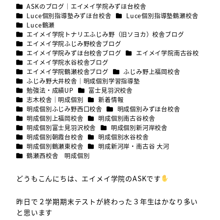
カテゴリー
ASKのブログ｜エイメイ学院みずほ台校舎
カテゴリー
カテゴリー
Luce個別指導塾みずほ台校舎
Luce個別指導塾鶴瀬校舎
カテゴリー
Luce鶴瀬
カテゴリー
エイメイ学院トナリエふじみ野（旧ソヨカ）校舎ブログ
カテゴリー
エイメイ学院ふじみ野校舎ブログ
カテゴリー
カテゴリー
エイメイ学院みずほ台校舎ブログ
エイメイ学院南古谷校
カテゴリー
エイメイ学院水谷校舎ブログ
カテゴリー
カテゴリー
エイメイ学院鶴瀬校舎ブログ
ふじみ野上福岡校舎
カテゴリー
ふじみ野大井校舎｜明成個別学習指導塾
カテゴリー
カテゴリー
勉強法・成績UP
富士見羽沢校舎
カテゴリー
カテゴリー
志木校舎｜明成個別
新着情報
カテゴリー
カテゴリー
明成個別ふじみ野西口校舎
明成個別みずほ台校舎
カテゴリー
カテゴリー
明成個別上福岡校舎
明成個別南古谷校舎
カテゴリー
カテゴリー
明成個別富士見羽沢校舎
明成個別新河岸校舎
カテゴリー
カテゴリー
明成個別朝霞台校舎
明成個別水谷校舎
カテゴリー
カテゴリー
明成個別鶴瀬東校舎
明成新河岸・南古谷 大河
カテゴリー
鶴瀬西校舎 明成個別
どうもこんにちは、エイメイ学院のASKです
昨日で２学期期末テストが終わった３年生はかなり多い
と思います