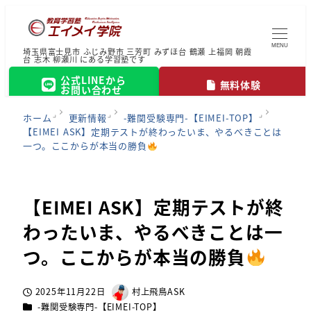
MENU
埼玉県富士見市 ふじみ野市 三芳町 みずほ台 鶴瀬 上福岡 朝霞
台 志木 柳瀬川 にある学習塾です
公式LINEから
無料体験
お問い合わせ
ホーム
更新情報
-難関受験専門-【EIMEI-TOP】
【EIMEI ASK】定期テストが終わったいま、やるべきことは
一つ。ここからが本当の勝負
【EIMEI ASK】定期テストが終
わったいま、やるべきことは一
つ。ここからが本当の勝負
2025年11月22日
村上飛鳥ASK
投稿日
著
カテゴリー
-難関受験専門-【EIMEI-TOP】
者