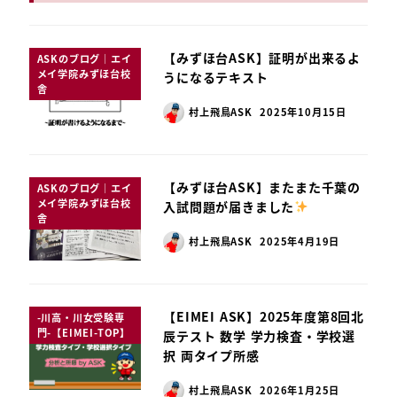
【みずほ台ASK】証明が出来るよ
ASKのブログ｜エイ
メイ学院みずほ台校
うになるテキスト
舎
村上飛鳥ASK
2025年10月15日
【みずほ台ASK】またまた千葉の
ASKのブログ｜エイ
メイ学院みずほ台校
入試問題が届きました
舎
村上飛鳥ASK
2025年4月19日
【EIMEI ASK】2025年度第8回北
-川高・川女受験専
門-【EIMEI-TOP】
辰テスト 数学 学力検査・学校選
択 両タイプ所感
村上飛鳥ASK
2026年1月25日