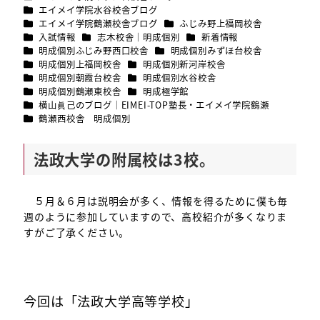
カテゴリー
エイメイ学院水谷校舎ブログ
カテゴリー
カテゴリー
エイメイ学院鶴瀬校舎ブログ
ふじみ野上福岡校舎
カテゴリー
カテゴリー
カテゴリー
入試情報
志木校舎｜明成個別
新着情報
カテゴリー
カテゴリー
明成個別ふじみ野西口校舎
明成個別みずほ台校舎
カテゴリー
カテゴリー
明成個別上福岡校舎
明成個別新河岸校舎
カテゴリー
カテゴリー
明成個別朝霞台校舎
明成個別水谷校舎
カテゴリー
カテゴリー
明成個別鶴瀬東校舎
明成極学館
カテゴリー
横山眞己のブログ｜EIMEI-TOP塾長・エイメイ学院鶴瀬
カテゴリー
鶴瀬西校舎 明成個別
法政大学の附属校は3校。
５月＆６月は説明会が多く、情報を得るために僕も毎
週のように参加していますので、高校紹介が多くなりま
すがご了承ください。
今回は「法政大学高等学校」