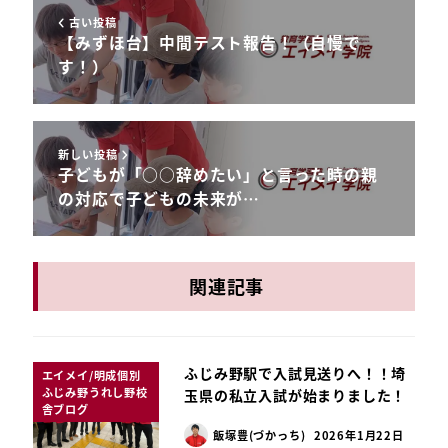
古い投稿
【みずほ台】中間テスト報告！（自慢で
す！）
新しい投稿
子どもが「○○辞めたい」と言った時の親
の対応で子どもの未来が…
関連記事
ふじみ野駅で入試見送りへ！！埼
エイメイ/明成個別
ふじみ野うれし野校
玉県の私立入試が始まりました！
舎ブログ
飯塚豊(づかっち)
2026年1月22日