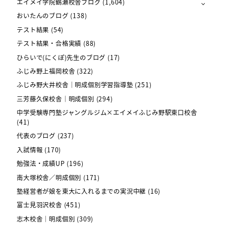
エイメイ学院鶴瀬校舎ブログ
(1,604)
おいたんのブログ
(138)
テスト結果
(54)
テスト結果・合格実績
(88)
ひらいで(にくぽ)先生のブログ
(17)
ふじみ野上福岡校舎
(322)
ふじみ野大井校舎｜明成個別学習指導塾
(251)
三芳藤久保校舎｜明成個別
(294)
中学受験専門塾ジャングルジム×エイメイふじみ野駅東口校舎
(41)
代表のブログ
(237)
入試情報
(170)
勉強法・成績UP
(196)
南大塚校舎／明成個別
(171)
塾経営者が娘を東大に入れるまでの実況中継
(16)
富士見羽沢校舎
(451)
志木校舎｜明成個別
(309)