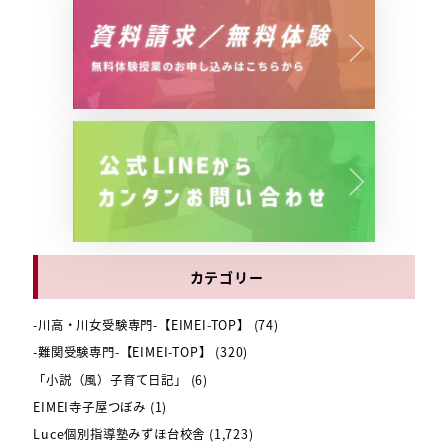
カテゴリー
-川高・川女受験専門-【EIMEI-TOP】
(74)
-難関受験専門-【EIMEI-TOP】
(320)
「小説（風）子育て日記」
(6)
EIMEI寺子屋つぼみ
(1)
Luce個別指導塾みずほ台校舎
(1,723)