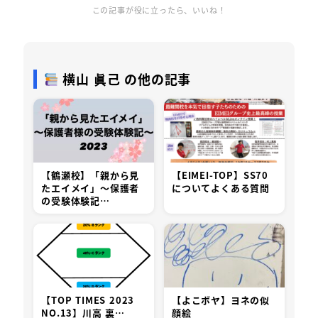
この記事が役に立ったら、いいね！
横山 眞己 の他の記事
【鶴瀬校】「親から見
【EIMEI-TOP】SS70
たエイメイ」～保護者
についてよくある質問
の受験体験記…
【TOP TIMES 2023
【よこボヤ】ヨネの似
NO.13】川高 裏…
顔絵