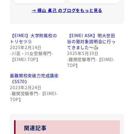
→ 横山 眞己 のブログをもっと見る
【EIMEI】大学附属校の
【EIMEI ASK】明大世田
トリセツ
谷の塾対象説明会に行っ
2025年2月14日
てきました～
-川高・川女受験専門-
2025年5月19日
【EIMEI-TOP】
-難関受験専門-【EIMEI-
TOP】
最難関校突破力完成講座
《SS70》
2023年2月24日
-難関受験専門-【EIMEI-
TOP】
関連記事