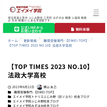
MENU
埼玉県富士見市 ふじみ野市 三芳町 みずほ台 鶴瀬 上福岡 朝霞
台 志木 柳瀬川 にある学習塾です
公式LINEから
無料体験
お問い合わせ
ホーム
更新情報
-難関受験専門-【EIMEI-TOP】
【TOP TIMES 2023 NO.10】法政大学高校
【TOP TIMES 2023 NO.10】
法政大学高校
2023年6月22日
横山 眞己
投稿日
著
カテゴリー
-難関受験専門-【EIMEI-TOP】
者
カテゴリー
エイメイ学院トナリエふじみ野（旧ソヨカ）校舎ブログ
カテゴリー
エイメイ学院ふじみ野校舎ブログ
カテゴリー
エイメイ学院みずほ台校舎ブログ