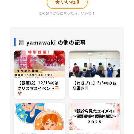
★ いいね
0
この記事が役に立ったら、いいね！
yamawaki の他の記事
【鶴瀬校】12/13㈮は
【わきブロ】3/3㈪のお
クリスマスイベント
品書き