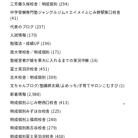
三芳藤久保校舎｜明成個別
(294)
中学受験専門塾ジャングルジム×エイメイふじみ野駅東口校舎
(41)
代表のブログ
(237)
入試情報
(170)
勉強法・成績UP
(196)
南大塚校舎／明成個別
(171)
塾経営者が娘を東大に入れるまでの実況中継
(16)
富士見羽沢校舎
(451)
志木校舎｜明成個別
(309)
文ちゃんブログ/塾講師夫婦/よめっち/子育てサロンこむすび
(1)
新着情報
(2,988)
明成個別ふじみ野西口校舎
(413)
明成個別みずほ台校舎
(225)
明成個別上福岡校舎
(280)
明成個別南古谷校舎
(279)
明成個別富士見羽沢校舎
(430)