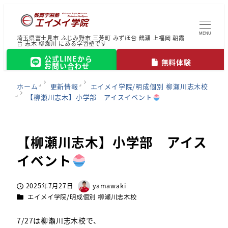
MENU
埼玉県富士見市 ふじみ野市 三芳町 みずほ台 鶴瀬 上福岡 朝霞
台 志木 柳瀬川 にある学習塾です
公式LINEから
無料体験
お問い合わせ
ホーム
更新情報
エイメイ学院/明成個別 柳瀬川志木校
【柳瀬川志木】小学部 アイスイベント
【柳瀬川志木】小学部 アイス
イベント
2025年7月27日
yamawaki
投稿日
著
カテゴリー
エイメイ学院/明成個別 柳瀬川志木校
者
7/27は柳瀬川志木校で、