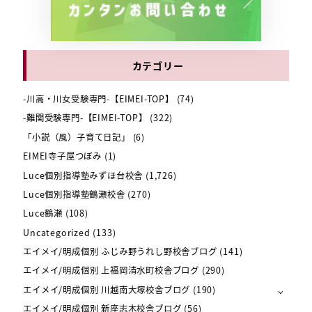
カテゴリー
-川高・川女受験専門-【EIMEI-TOP】
(74)
-難関受験専門-【EIMEI-TOP】
(322)
「小説（風）子育て日記」
(6)
EIMEI寺子屋つぼみ
(1)
Luce個別指導塾みずほ台校舎
(1,726)
Luce個別指導塾鶴瀬校舎
(270)
Luce鶴瀬
(108)
Uncategorized
(133)
エイメイ/明成個別 ふじみ野うれし野校舎ブログ
(141)
エイメイ/明成個別 上福岡清水町校舎ブログ
(290)
エイメイ/明成個別 川越南大塚校舎ブログ
(190)
エイメイ/明成個別 新座志木校舎ブログ
(56)