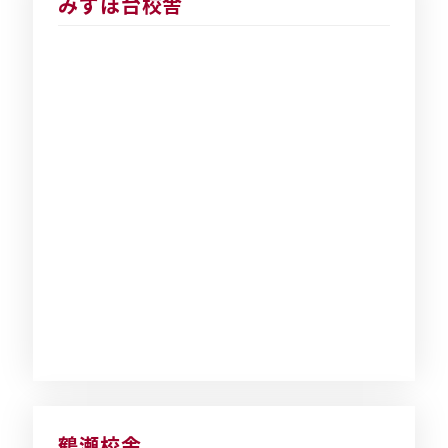
みずほ台校舎
鶴瀬校舎