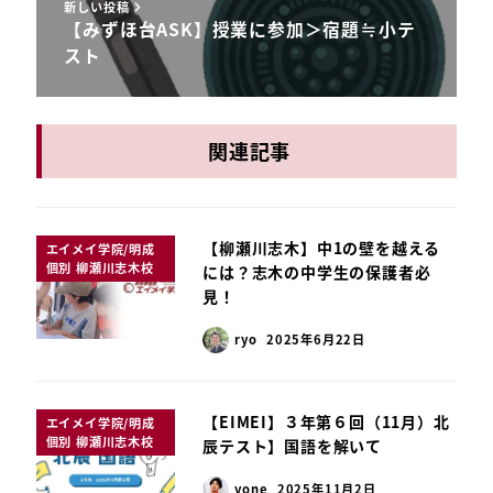
新しい投稿
【みずほ台ASK】授業に参加＞宿題≒小テ
スト
関連記事
【柳瀬川志木】中1の壁を越える
エイメイ学院/明成
個別 柳瀬川志木校
には？志木の中学生の保護者必
見！
ryo
2025年6月22日
【EIMEI】３年第６回（11月）北
エイメイ学院/明成
個別 柳瀬川志木校
辰テスト】国語を解いて
yone
2025年11月2日