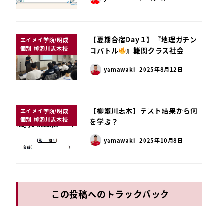
【夏期合宿Day１】『地理ガチン
エイメイ学院/明成
個別 柳瀬川志木校
コバトル
』難関クラス社会
yamawaki
2025年8月12日
【柳瀬川志木】テスト結果から何
エイメイ学院/明成
個別 柳瀬川志木校
を学ぶ？
yamawaki
2025年10月8日
この投稿へのトラックバック