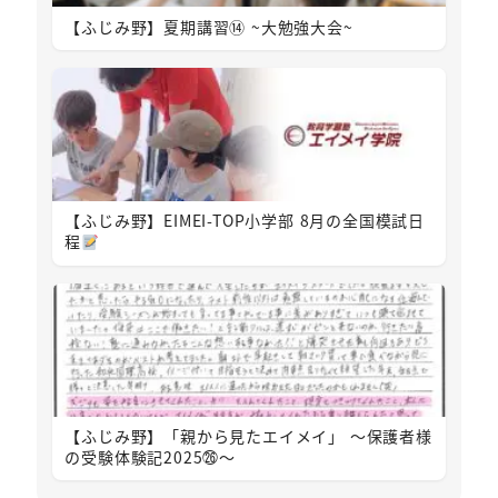
【ふじみ野】夏期講習⑭ ~大勉強大会~
【ふじみ野】EIMEI-TOP小学部 8月の全国模試日
程
【ふじみ野】「親から見たエイメイ」 ～保護者様
の受験体験記2025㉖～