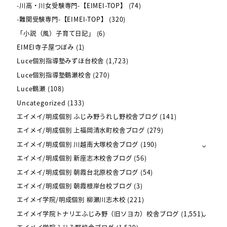
-川高・川女受験専門-【EIMEI-TOP】
(74)
-難関受験専門-【EIMEI-TOP】
(320)
「小説（風）子育て日記」
(6)
EIMEI寺子屋つぼみ
(1)
Luce個別指導塾みずほ台校舎
(1,723)
Luce個別指導塾鶴瀬校舎
(270)
Luce鶴瀬
(108)
Uncategorized
(133)
エイメイ/明成個別 ふじみ野うれし野校舎ブログ
(141)
エイメイ/明成個別 上福岡清水町校舎ブログ
(279)
エイメイ/明成個別 川越南大塚校舎ブログ
(190)
エイメイ/明成個別 新座志木校舎ブログ
(56)
エイメイ/明成個別 朝霞台北原校舎ブログ
(54)
エイメイ/明成個別 朝霞根岸台校ブログ
(3)
エイメイ学院/明成個別 柳瀬川志木校
(221)
エイメイ学院トナリエふじみ野（旧ソヨカ）校舎ブログ
(1,551)