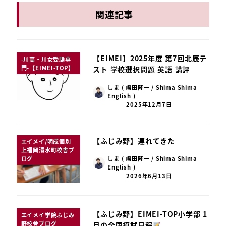
関連記事
【EIMEI】2025年度 第7回北辰テ
-川高・川女受験専
門-【EIMEI-TOP】
スト 学校選択問題 英語 講評
しま ( 嶋田隆一 / Shima Shima
English )
2025年12月7日
【ふじみ野】連れてきた
エイメイ/明成個別
上福岡清水町校舎ブ
ログ
しま ( 嶋田隆一 / Shima Shima
English )
2026年6月13日
【ふじみ野】EIMEI-TOP小学部 1
エイメイ学院ふじみ
野校舎ブログ
月の全国模試日程