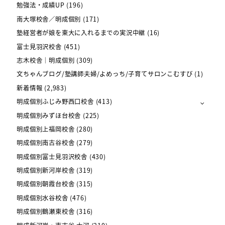
勉強法・成績UP
(196)
南大塚校舎／明成個別
(171)
塾経営者が娘を東大に入れるまでの実況中継
(16)
富士見羽沢校舎
(451)
志木校舎｜明成個別
(309)
文ちゃんブログ/塾講師夫婦/よめっち/子育てサロンこむすび
(1)
新着情報
(2,983)
明成個別ふじみ野西口校舎
(413)
明成個別みずほ台校舎
(225)
明成個別上福岡校舎
(280)
明成個別南古谷校舎
(279)
明成個別富士見羽沢校舎
(430)
明成個別新河岸校舎
(319)
明成個別朝霞台校舎
(315)
明成個別水谷校舎
(476)
明成個別鶴瀬東校舎
(316)