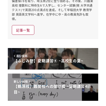
偏差値78を取り、埼玉県2位に登り詰める。その後、川越東
高校 理数科に特待生Aで入学し、センター試験(現 大学共通
テスト)で英語200点満点を達成。そして早稲田大学 教育学
部 英語英文学科へ進学。在学中に中・高の教員免許も取
得。
記事一覧
古い投稿
【ふじみ野】夏期講習④ ~高校生の夏~
新しい投稿
【鶴瀬校】難関校への架け橋 ~夏期講習4日
目~