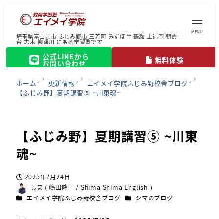
MENU
埼玉県富士見市 ふじみ野市 三芳町 みずほ台 鶴瀬 上福岡 朝霞
台 志木 柳瀬川 にある学習塾です
公式LINEから
無料体験
お問い合わせ
ホーム
更新情報
エイメイ学院ふじみ野校舎ブログ
【ふじみ野】夏期講習⑤ ~川東魂~
【ふじみ野】夏期講習⑤ ~川東
魂~
2025年7月24日
投稿日
しま ( 嶋田隆一 / Shima Shima English )
著
カテゴリー
カテゴリー
エイメイ学院ふじみ野校舎ブログ
シマのブログ
者