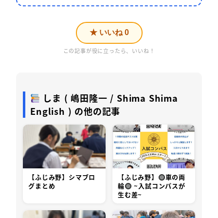
★ いいね
0
この記事が役に立ったら、いいね！
しま ( 嶋田隆一 / Shima Shima
English ) の他の記事
【ふじみ野】シマブロ
【ふじみ野】
車の両
グまとめ
輪
~入試コンパスが
生む差~