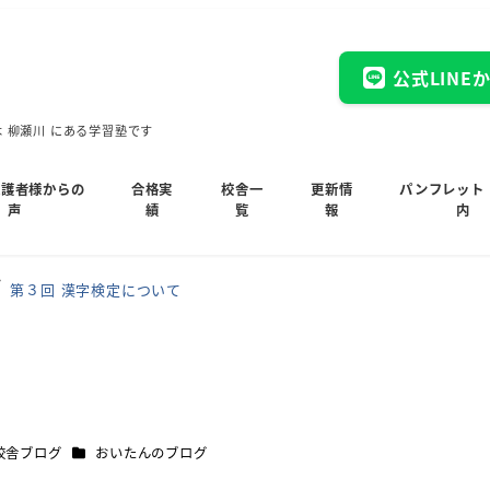
公式LINE
木 柳瀬川 にある学習塾です
保護者様からの
合格実
校舎一
更新情
パンフレット
声
績
覧
報
内
第３回 漢字検定について
カテゴリー
校舎ブログ
おいたんのブログ