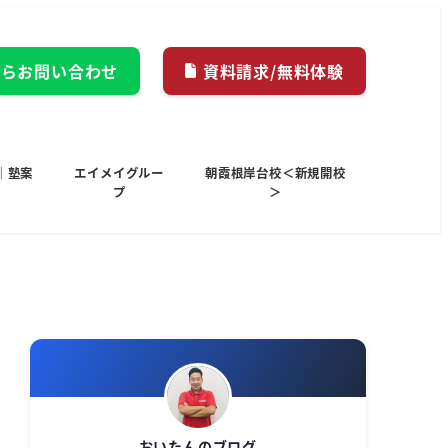
からお問い合わせ
資料請求/無料体験
｜塾案
エイメイグルー
朝霞根岸台校＜新規開校
プ
＞
おいたんのブログ