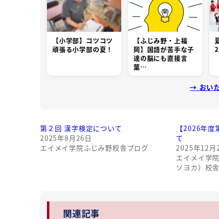
【小学部】コツコツ
【ふじみ野・上福
頑張る小学部の夏！
岡】国語が苦手な子
達の脳にも直接言
葉…
→ おい
第２回 漢字検定について
【2026年
2025年8月26日
て
エイメイ学院ふじみ野校舎ブログ
2025年12月
エイメイ学
ソヨカ）校
関連記事