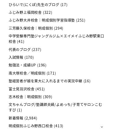
ひらいで(にくぽ)先生のブログ
(17)
ふじみ野上福岡校舎
(322)
ふじみ野大井校舎｜明成個別学習指導塾
(251)
三芳藤久保校舎｜明成個別
(294)
中学受験専門塾ジャングルジム×エイメイふじみ野駅東口
校舎
(41)
代表のブログ
(237)
入試情報
(170)
勉強法・成績UP
(196)
南大塚校舎／明成個別
(171)
塾経営者が娘を東大に入れるまでの実況中継
(16)
富士見羽沢校舎
(451)
志木校舎｜明成個別
(309)
文ちゃんブログ/塾講師夫婦/よめっち/子育てサロンこむ
すび
(1)
新着情報
(2,984)
明成個別ふじみ野西口校舎
(413)