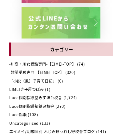
カテゴリー
-川高・川女受験専門-【EIMEI-TOP】
(74)
-難関受験専門-【EIMEI-TOP】
(320)
「小説（風）子育て日記」
(6)
EIMEI寺子屋つぼみ
(1)
Luce個別指導塾みずほ台校舎
(1,724)
Luce個別指導塾鶴瀬校舎
(270)
Luce鶴瀬
(108)
Uncategorized
(133)
エイメイ/明成個別 ふじみ野うれし野校舎ブログ
(141)