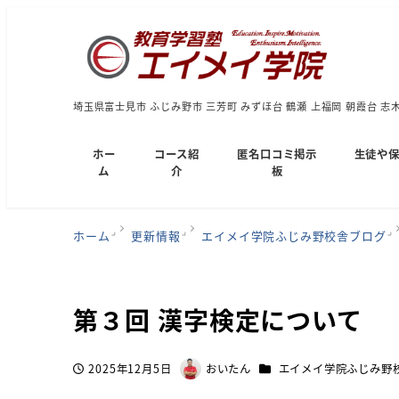
埼玉県富士見市 ふじみ野市 三芳町 みずほ台 鶴瀬 上福岡 朝霞台 志
ホー
コース紹
匿名口コミ掲示
生徒や
ム
介
板
ホーム
更新情報
エイメイ学院ふじみ野校舎ブログ
第３回 漢字検定について
カテゴリー
2025年12月5日
おいたん
エイメイ学院ふじみ野
投稿日
著
者