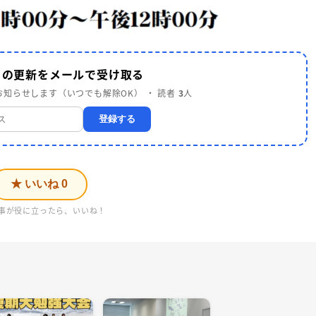
 の更新をメールで受け取る
知らせします（いつでも解除OK） ・ 読者
3
人
登録する
★ いいね
0
事が役に立ったら、いいね！