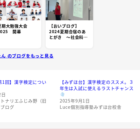
夏期大勉強大会
【おいブログ】
2025 開幕
2024夏期合宿のあ
とがき ～社会科…
たん のブログをもっと見る
度第1回】漢字検定につい
【みずほ台】漢字検定のススメ。３
年生は入試に使えるラストチャンス
2日
院トナリエふじみ野（旧
2025年9月1日
舎ブログ
Luce個別指導塾みずほ台校舎