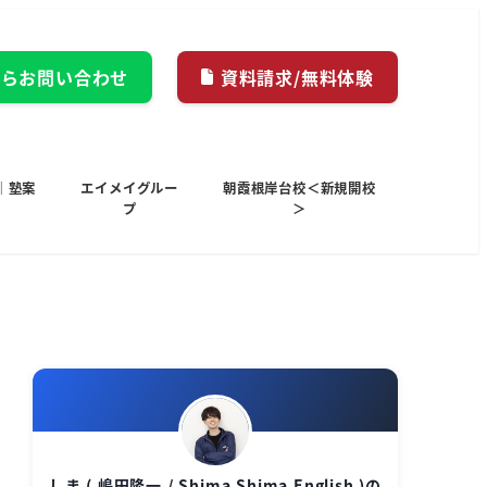
からお問い合わせ
資料請求/無料体験
｜塾案
エイメイグルー
朝霞根岸台校＜新規開校
プ
＞
しま ( 嶋田隆一 / Shima Shima English )の