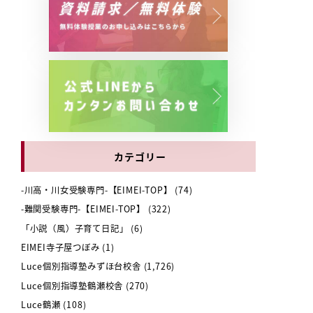
カテゴリー
-川高・川女受験専門-【EIMEI-TOP】
(74)
-難関受験専門-【EIMEI-TOP】
(322)
「小説（風）子育て日記」
(6)
EIMEI寺子屋つぼみ
(1)
Luce個別指導塾みずほ台校舎
(1,726)
Luce個別指導塾鶴瀬校舎
(270)
Luce鶴瀬
(108)