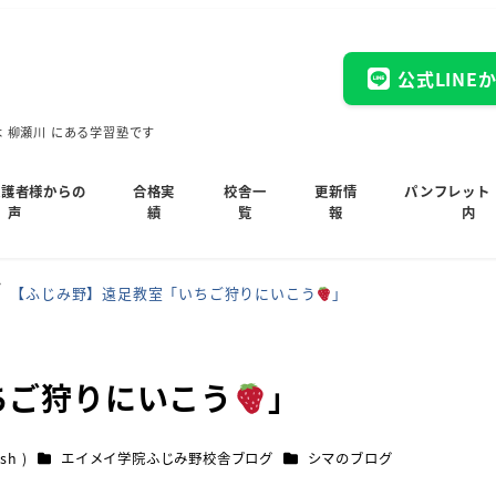
公式LINE
木 柳瀬川 にある学習塾です
保護者様からの
合格実
校舎一
更新情
パンフレット
声
績
覧
報
内
【ふじみ野】遠足教室「いちご狩りにいこう
」
ちご狩りにいこう
」
カテゴリー
カテゴリー
sh )
エイメイ学院ふじみ野校舎ブログ
シマのブログ