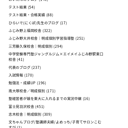
テスト結果
(54)
テスト結果・合格実績
(88)
ひらいで(にくぽ)先生のブログ
(17)
ふじみ野上福岡校舎
(322)
ふじみ野大井校舎｜明成個別学習指導塾
(251)
三芳藤久保校舎｜明成個別
(294)
中学受験専門塾ジャングルジム×エイメイふじみ野駅東口
校舎
(41)
代表のブログ
(237)
入試情報
(170)
勉強法・成績UP
(196)
南大塚校舎／明成個別
(171)
塾経営者が娘を東大に入れるまでの実況中継
(16)
富士見羽沢校舎
(451)
志木校舎｜明成個別
(309)
文ちゃんブログ/塾講師夫婦/よめっち/子育てサロンこむ
すび
(1)