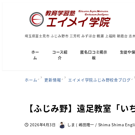
埼玉県富士見市 ふじみ野市 三芳町 みずほ台 鶴瀬 上福岡 朝霞台 志
ホー
コース紹
匿名口コミ掲示
生徒や
ム
介
板
ホーム
更新情報
エイメイ学院ふじみ野校舎ブログ
【ふじみ野】遠足教室「い
2026年4月3日
しま ( 嶋田隆一 / Shima Shima Engli
投稿日
著
者