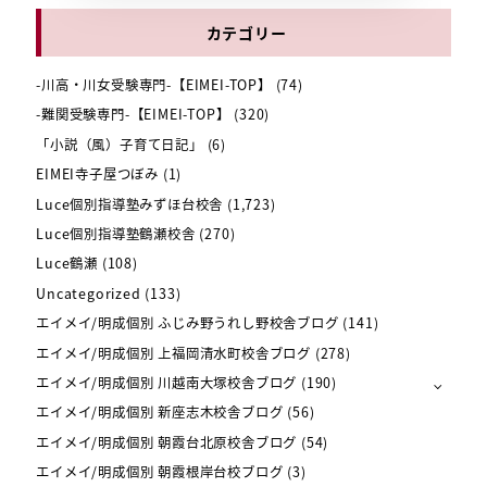
カテゴリー
-川高・川女受験専門-【EIMEI-TOP】
(74)
-難関受験専門-【EIMEI-TOP】
(320)
「小説（風）子育て日記」
(6)
EIMEI寺子屋つぼみ
(1)
Luce個別指導塾みずほ台校舎
(1,723)
Luce個別指導塾鶴瀬校舎
(270)
Luce鶴瀬
(108)
Uncategorized
(133)
エイメイ/明成個別 ふじみ野うれし野校舎ブログ
(141)
エイメイ/明成個別 上福岡清水町校舎ブログ
(278)
エイメイ/明成個別 川越南大塚校舎ブログ
(190)
エイメイ/明成個別 新座志木校舎ブログ
(56)
エイメイ/明成個別 朝霞台北原校舎ブログ
(54)
エイメイ/明成個別 朝霞根岸台校ブログ
(3)