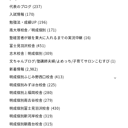
代表のブログ
(237)
入試情報
(170)
勉強法・成績UP
(196)
南大塚校舎／明成個別
(171)
塾経営者が娘を東大に入れるまでの実況中継
(16)
富士見羽沢校舎
(451)
志木校舎｜明成個別
(309)
文ちゃんブログ/塾講師夫婦/よめっち/子育てサロンこむすび
(1)
新着情報
(2,982)
明成個別ふじみ野西口校舎
(413)
明成個別みずほ台校舎
(225)
明成個別上福岡校舎
(280)
明成個別南古谷校舎
(279)
明成個別富士見羽沢校舎
(430)
明成個別新河岸校舎
(319)
明成個別朝霞台校舎
(315)