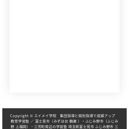
Copyright © エイメイ学院 集団指導と個別指導で成績アップ
教育学習塾 ／ 富士見市（みずほ台 鶴瀬 ）・ふじみ野市（ふじみ
野 上福岡）・三芳町周辺の学習塾 埼玉県富士見市 ふじみ野市 三