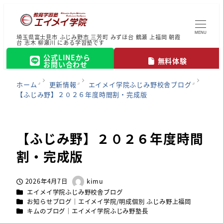
MENU
埼玉県富士見市 ふじみ野市 三芳町 みずほ台 鶴瀬 上福岡 朝霞
台 志木 柳瀬川 にある学習塾です
公式LINEから
無料体験
お問い合わせ
ホーム
更新情報
エイメイ学院ふじみ野校舎ブログ
【ふじみ野】２０２６年度時間割・完成版
【ふじみ野】２０２６年度時間
割・完成版
2026年4月7日
kimu
投稿日
著
カテゴリー
エイメイ学院ふじみ野校舎ブログ
者
カテゴリー
お知らせブログ｜エイメイ学院/明成個別 ふじみ野上福岡
カテゴリー
キムのブログ｜エイメイ学院ふじみ野塾長