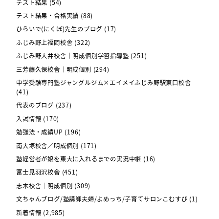
テスト結果
(54)
テスト結果・合格実績
(88)
ひらいで(にくぽ)先生のブログ
(17)
ふじみ野上福岡校舎
(322)
ふじみ野大井校舎｜明成個別学習指導塾
(251)
三芳藤久保校舎｜明成個別
(294)
中学受験専門塾ジャングルジム×エイメイふじみ野駅東口校舎
(41)
代表のブログ
(237)
入試情報
(170)
勉強法・成績UP
(196)
南大塚校舎／明成個別
(171)
塾経営者が娘を東大に入れるまでの実況中継
(16)
富士見羽沢校舎
(451)
志木校舎｜明成個別
(309)
文ちゃんブログ/塾講師夫婦/よめっち/子育てサロンこむすび
(1)
新着情報
(2,985)