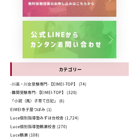
カテゴリー
-川高・川女受験専門-【EIMEI-TOP】
(74)
-難関受験専門-【EIMEI-TOP】
(320)
「小説（風）子育て日記」
(6)
EIMEI寺子屋つぼみ
(1)
Luce個別指導塾みずほ台校舎
(1,724)
Luce個別指導塾鶴瀬校舎
(270)
Luce鶴瀬
(108)