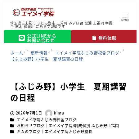
MENU
埼玉県富士見市 ふじみ野市 三芳町 みずほ台 鶴瀬 上福岡 朝霞
台 志木 柳瀬川 にある学習塾です
公式LINEから
無料体験
お問い合わせ
ホーム
更新情報
エイメイ学院ふじみ野校舎ブログ
【ふじみ野】小学生 夏期講習の日程
【ふじみ野】小学生 夏期講習
の日程
2026年7月1日
kimu
投稿日
著
カテゴリー
エイメイ学院ふじみ野校舎ブログ
者
カテゴリー
お知らせブログ｜エイメイ学院/明成個別 ふじみ野上福岡
カテゴリー
キムのブログ｜エイメイ学院ふじみ野塾長