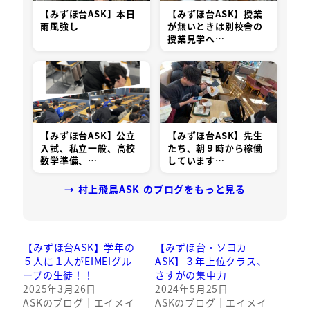
【みずほ台ASK】本日
【みずほ台ASK】授業
雨風強し
が無いときは別校舎の
授業見学へ…
【みずほ台ASK】公立
【みずほ台ASK】先生
入試、私立一般、高校
たち、朝９時から稼働
数学準備、…
しています…
→ 村上飛鳥ASK のブログをもっと見る
【みずほ台ASK】学年の
【みずほ台・ソヨカ
５人に１人がEIMEIグル
ASK】３年上位クラス、
ープの生徒！！
さすがの集中力
2025年3月26日
2024年5月25日
ASKのブログ｜エイメイ
ASKのブログ｜エイメイ