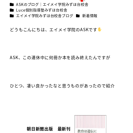
投稿日
更新日
著
カテゴリー
ASKのブログ｜エイメイ学院みずほ台校舎
者
カテゴリー
Luce個別指導塾みずほ台校舎
カテゴリー
カテゴリー
エイメイ学院みずほ台校舎ブログ
新着情報
どうもこんにちは、エイメイ学院のASKです
ASK、この連休中に何冊か本を読み終えたんですが
ひとつ、凄い良かったなと思うものがあったので紹介
朝日新聞出版 最新刊