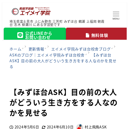
MENU
埼玉県富士見市 ふじみ野市 三芳町 みずほ台 鶴瀬 上福岡 朝霞
台 志木 柳瀬川 にある学習塾です
公式LINEから
無料体験
お問い合わせ
ホーム
更新情報
エイメイ学院みずほ台校舎ブログ
ASKのブログ｜エイメイ学院みずほ台校舎
【みずほ台
ASK】目の前の大人がどういう生き方をする人なのかを見せ
る
【みずほ台ASK】目の前の大人
がどういう生き方をする人なの
かを見せる
2024年5月6日
2024年6月10日
村上飛鳥ASK