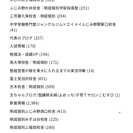
ふじみ野大井校舎｜明成個別学習指導塾
(251)
三芳藤久保校舎｜明成個別
(294)
中学受験専門塾ジャングルジム×エイメイふじみ野駅東口校舎
(41)
代表のブログ
(237)
入試情報
(170)
勉強法・成績UP
(196)
南大塚校舎／明成個別
(171)
塾経営者が娘を東大に入れるまでの実況中継
(16)
富士見羽沢校舎
(451)
志木校舎｜明成個別
(309)
文ちゃんブログ/塾講師夫婦/よめっち/子育てサロンこむすび
(1)
新着情報
(2,986)
明成個別ふじみ野西口校舎
(413)
明成個別みずほ台校舎
(225)
明成個別上福岡校舎
(280)