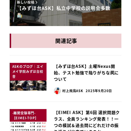
新しい投稿
【みずほ台ASK】私立中学校の説明会多数
関連記事
【みずほ台ASK】土曜Nexus開
ASKのブログ｜エイ
メイ学院みずほ台校
始、テスト勉強で陥りがちな罠に
舎
ついて
村上飛鳥ASK
2025年9月20日
【EIMEI ASK】第6回 選択問題ク
-難関受験専門-
【EIMEI-TOP】
ラス、全員ランキング発表！！一
つの模試＆過去問にどれだけの振