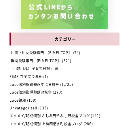
カテゴリー
-川高・川女受験専門-【EIMEI-TOP】
(74)
-難関受験専門-【EIMEI-TOP】
(321)
「小説（風）子育て日記」
(6)
EIMEI寺子屋つぼみ
(1)
Luce個別指導塾みずほ台校舎
(1,725)
Luce個別指導塾鶴瀬校舎
(270)
Luce鶴瀬
(108)
Uncategorized
(133)
エイメイ/明成個別 ふじみ野うれし野校舎ブログ
(141)
エイメイ/明成個別 上福岡清水町校舎ブログ
(286)