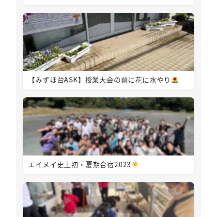
【みずほ台ASK】授業大会の前に花に水やり
エイメイ史上初・夏期合宿2023