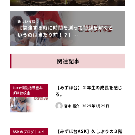
新しい投稿
【勉強する時に時間を測って問題を解くと
いうのは当たり前！？】…
関連記事
【みずほ台】２年生の成長を感じ
Luce個別指導塾み
ずほ台校舎
る。
宮永 裕介
2025年1月29日
【みずほ台ASK】久しぶりの３階
ASKのブログ｜エイ