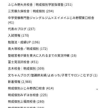
ふじみ野大井校舎｜明成個別学習指導塾
(251)
三芳藤久保校舎｜明成個別
(294)
中学受験専門塾ジャングルジム×エイメイふじみ野駅東口校舎
(41)
代表のブログ
(237)
入試情報
(170)
勉強法・成績UP
(196)
南大塚校舎／明成個別
(172)
塾経営者が娘を東大に入れるまでの実況中継
(16)
富士見羽沢校舎
(451)
志木校舎｜明成個別
(309)
文ちゃんブログ/塾講師夫婦/よめっち/子育てサロンこむすび
(1)
新着情報
(2,988)
明成個別ふじみ野西口校舎
(414)
明成個別みずほ台校舎
(225)
明成個別上福岡校舎
(280)