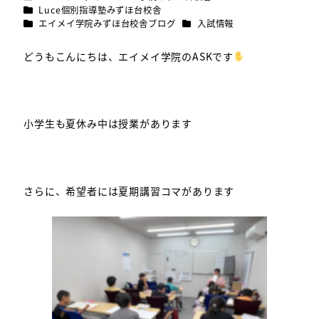
者
カテゴリー
Luce個別指導塾みずほ台校舎
カテゴリー
カテゴリー
エイメイ学院みずほ台校舎ブログ
入試情報
どうもこんにちは、エイメイ学院のASKです
小学生も夏休み中は授業があります
さらに、希望者には夏期講習コマがあります