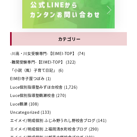
カテゴリー
-川高・川女受験専門-【EIMEI-TOP】
(74)
-難関受験専門-【EIMEI-TOP】
(322)
「小説（風）子育て日記」
(6)
EIMEI寺子屋つぼみ
(1)
Luce個別指導塾みずほ台校舎
(1,726)
Luce個別指導塾鶴瀬校舎
(270)
Luce鶴瀬
(108)
Uncategorized
(133)
エイメイ/明成個別 ふじみ野うれし野校舎ブログ
(141)
エイメイ/明成個別 上福岡清水町校舎ブログ
(290)