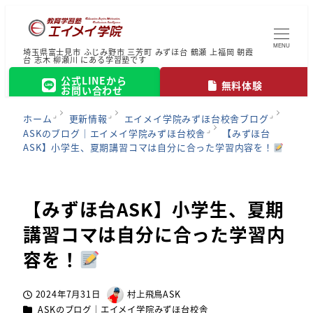
MENU
埼玉県富士見市 ふじみ野市 三芳町 みずほ台 鶴瀬 上福岡 朝霞
台 志木 柳瀬川 にある学習塾です
公式LINEから
無料体験
お問い合わせ
ホーム
更新情報
エイメイ学院みずほ台校舎ブログ
ASKのブログ｜エイメイ学院みずほ台校舎
【みずほ台
ASK】小学生、夏期講習コマは自分に合った学習内容を！
【みずほ台ASK】小学生、夏期
講習コマは自分に合った学習内
容を！
2024年7月31日
村上飛鳥ASK
投稿日
著
カテゴリー
ASKのブログ｜エイメイ学院みずほ台校舎