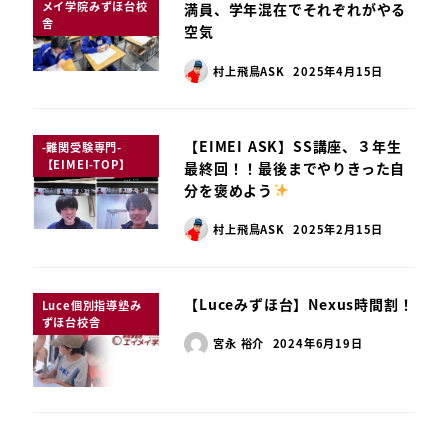
メイ学院みずほ台校
満員、学年混在でそれぞれがやる
舎
空気
村上飛鳥ASK
2025年4月15日
【EIMEI ASK】SS講座、３年生
-難関受験専門-
【EIMEI-TOP】
最終回！！最後までやりきった自
分を褒めよう
村上飛鳥ASK
2025年2月15日
【Luceみずほ台】Nexus時間割！
Luce個別指導塾み
ずほ台校舎
宮永 裕介
2024年6月19日