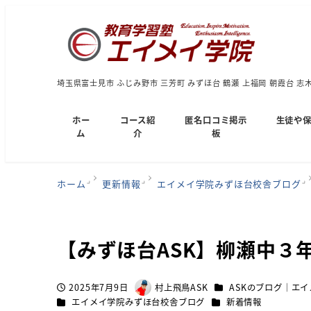
埼玉県富士見市 ふじみ野市 三芳町 みずほ台 鶴瀬 上福岡 朝霞台 志
ホー
コース紹
匿名口コミ掲示
生徒や
ム
介
板
ホーム
更新情報
エイメイ学院みずほ台校舎ブログ
【みずほ台ASK】柳瀬中３
カテゴリー
2025年7月9日
村上飛鳥ASK
ASKのブログ｜エ
投稿日
著
カテゴリー
カテゴリー
エイメイ学院みずほ台校舎ブログ
新着情報
者