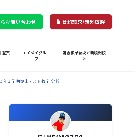
からお問い合わせ
資料請求/無料体験
｜塾案
エイメイグルー
朝霞根岸台校＜新規開校
プ
＞
中３年１学期期末テスト数学 分析
村上飛鳥ASKのブログ