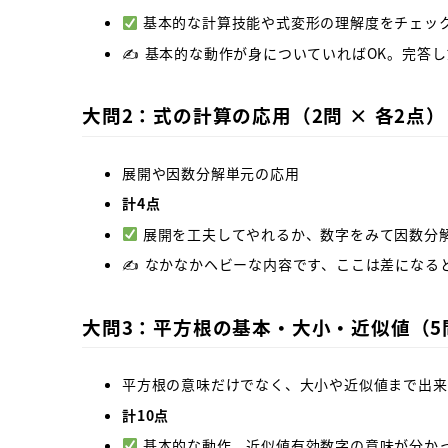
基本的な計算技能や式変形の理解度をチェッ
✍️ 基本的な動作が身についていればOK。完答
大問2：式の計算の応用（2問 × 各2点）
展開や因数分解単元の応用
計4点
展開を工夫してやれるか、数字をみて因数分
✍️ なかなかヘビーな内容です、ここは差になる
大問3：平方根の基本・大小・近似値（5問
平方根の意味だけでなく、大小や近似値まで出来
計10点
基本的な動作、近似値有効数字の意味が分か