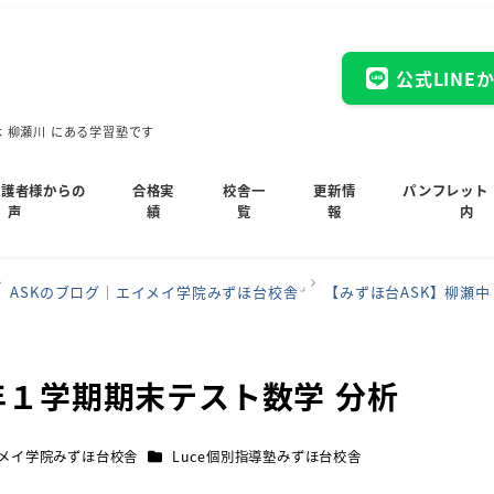
公式LINE
木 柳瀬川 にある学習塾です
保護者様からの
合格実
校舎一
更新情
パンフレット
声
績
覧
報
内
ASKのブログ｜エイメイ学院みずほ台校舎
【みずほ台ASK】柳瀬
年１学期期末テスト数学 分析
カテゴリー
イメイ学院みずほ台校舎
Luce個別指導塾みずほ台校舎