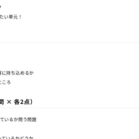
ク
したい単元！
解に持ち込めるか
ところ
 × 各2点）
ているか問う問題
っているかどうか