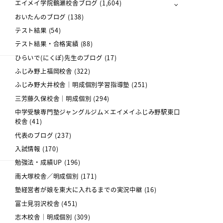
エイメイ学院鶴瀬校舎ブログ
(1,604)
おいたんのブログ
(138)
テスト結果
(54)
テスト結果・合格実績
(88)
ひらいで(にくぽ)先生のブログ
(17)
ふじみ野上福岡校舎
(322)
ふじみ野大井校舎｜明成個別学習指導塾
(251)
三芳藤久保校舎｜明成個別
(294)
中学受験専門塾ジャングルジム×エイメイふじみ野駅東口
校舎
(41)
代表のブログ
(237)
入試情報
(170)
勉強法・成績UP
(196)
南大塚校舎／明成個別
(171)
塾経営者が娘を東大に入れるまでの実況中継
(16)
富士見羽沢校舎
(451)
志木校舎｜明成個別
(309)