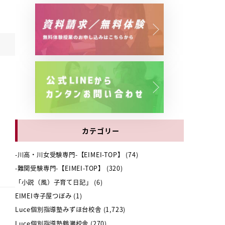
カテゴリー
-川高・川女受験専門-【EIMEI-TOP】
(74)
-難関受験専門-【EIMEI-TOP】
(320)
「小説（風）子育て日記」
(6)
EIMEI寺子屋つぼみ
(1)
Luce個別指導塾みずほ台校舎
(1,723)
Luce個別指導塾鶴瀬校舎
(270)