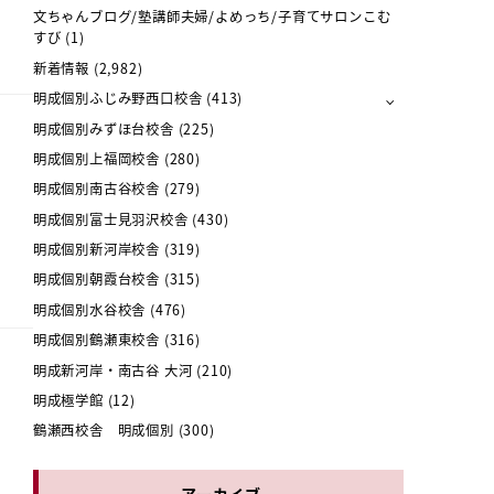
文ちゃんブログ/塾講師夫婦/よめっち/子育てサロンこむ
すび
(1)
新着情報
(2,982)
明成個別ふじみ野西口校舎
(413)
明成個別みずほ台校舎
(225)
明成個別上福岡校舎
(280)
明成個別南古谷校舎
(279)
明成個別富士見羽沢校舎
(430)
明成個別新河岸校舎
(319)
明成個別朝霞台校舎
(315)
明成個別水谷校舎
(476)
明成個別鶴瀬東校舎
(316)
明成新河岸・南古谷 大河
(210)
明成極学館
(12)
鶴瀬西校舎 明成個別
(300)
アーカイブ