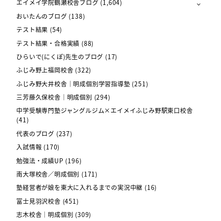
エイメイ学院鶴瀬校舎ブログ
(1,604)
おいたんのブログ
(138)
テスト結果
(54)
テスト結果・合格実績
(88)
ひらいで(にくぽ)先生のブログ
(17)
ふじみ野上福岡校舎
(322)
ふじみ野大井校舎｜明成個別学習指導塾
(251)
三芳藤久保校舎｜明成個別
(294)
中学受験専門塾ジャングルジム×エイメイふじみ野駅東口校舎
(41)
代表のブログ
(237)
入試情報
(170)
勉強法・成績UP
(196)
南大塚校舎／明成個別
(171)
塾経営者が娘を東大に入れるまでの実況中継
(16)
富士見羽沢校舎
(451)
志木校舎｜明成個別
(309)