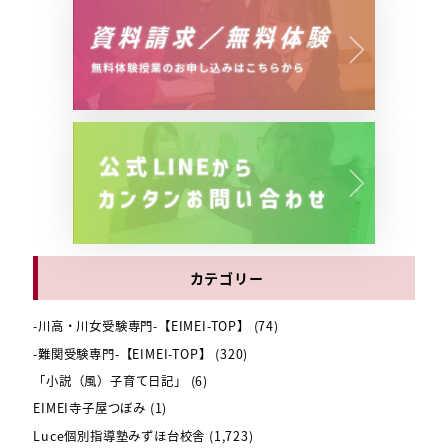
カテゴリー
-川高・川女受験専門-【EIMEI-TOP】
(74)
-難関受験専門-【EIMEI-TOP】
(320)
「小説（風）子育て日記」
(6)
EIMEI寺子屋つぼみ
(1)
Luce個別指導塾みずほ台校舎
(1,723)