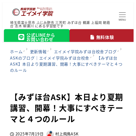
MENU
埼玉県富士見市 ふじみ野市 三芳町 みずほ台 鶴瀬 上福岡 朝霞
台 志木 柳瀬川 にある学習塾です
公式LINEから
無料体験
お問い合わせ
ホーム
更新情報
エイメイ学院みずほ台校舎ブログ
ASKのブログ｜エイメイ学院みずほ台校舎
【みずほ台
ASK】本日より夏期講習、開幕！大事にすべきテーマと４つ
のルール
【みずほ台ASK】本日より夏期
講習、開幕！大事にすべきテー
マと４つのルール
2025年7月19日
村上飛鳥ASK