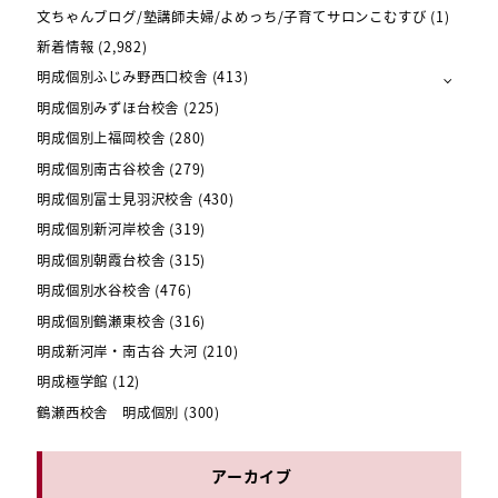
文ちゃんブログ/塾講師夫婦/よめっち/子育てサロンこむすび
(1)
新着情報
(2,982)
明成個別ふじみ野西口校舎
(413)
明成個別みずほ台校舎
(225)
明成個別上福岡校舎
(280)
明成個別南古谷校舎
(279)
明成個別富士見羽沢校舎
(430)
明成個別新河岸校舎
(319)
明成個別朝霞台校舎
(315)
明成個別水谷校舎
(476)
明成個別鶴瀬東校舎
(316)
明成新河岸・南古谷 大河
(210)
明成極学館
(12)
鶴瀬西校舎 明成個別
(300)
アーカイブ