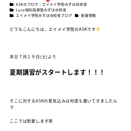
投稿日
著
カテゴリー
ASKのブログ｜エイメイ学院みずほ台校舎
者
カテゴリー
Luce個別指導塾みずほ台校舎
カテゴリー
カテゴリー
エイメイ学院みずほ台校舎ブログ
新着情報
どうもこんにちは、エイメイ学院のASKです
本日７月１９日(土)より
夏期講習がスタートします！！！
そこに対するASKの意気込みは何度も書いてきましたん
で
ここでは割愛します笑