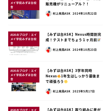
メイ学院みずほ台校
販売機がリニューアル？！
舎
村上飛鳥ASK
2024年10月22日
【みずほ台ASK】Nexus時間割完
ASKのブログ｜エイ
メイ学院みずほ台校
成！テストまでちょう１ヶ月前
舎
村上飛鳥ASK
2024年10月23日
【みずほ台ASK】3学年同時
ASKのブログ｜エイ
メイ学院みずほ台校
Nexus
1年生はしっかり最後ま
舎
で頑張ろう
村上飛鳥ASK
2025年5月17日
【みずほ台ASK】取り組みに差が
ASKのブログ｜エイ