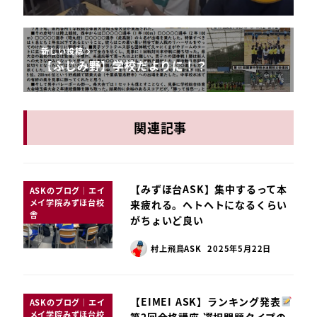
新しい投稿
【ふじみ野】学校だよりに！？
関連記事
【みずほ台ASK】集中するって本
ASKのブログ｜エイ
メイ学院みずほ台校
来疲れる。ヘトヘトになるくらい
舎
がちょいど良い
村上飛鳥ASK
2025年5月22日
【EIMEI ASK】ランキング発表
ASKのブログ｜エイ
メイ学院みずほ台校
第2回合格講座 選択問題タイプの