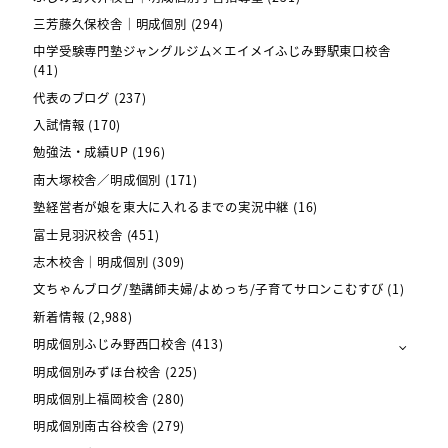
三芳藤久保校舎｜明成個別
(294)
中学受験専門塾ジャングルジム×エイメイふじみ野駅東口校舎
(41)
代表のブログ
(237)
入試情報
(170)
勉強法・成績UP
(196)
南大塚校舎／明成個別
(171)
塾経営者が娘を東大に入れるまでの実況中継
(16)
富士見羽沢校舎
(451)
志木校舎｜明成個別
(309)
文ちゃんブログ/塾講師夫婦/よめっち/子育てサロンこむすび
(1)
新着情報
(2,988)
明成個別ふじみ野西口校舎
(413)
明成個別みずほ台校舎
(225)
明成個別上福岡校舎
(280)
明成個別南古谷校舎
(279)