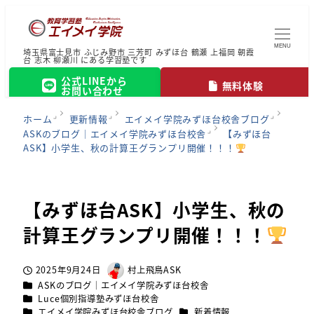
MENU
埼玉県富士見市 ふじみ野市 三芳町 みずほ台 鶴瀬 上福岡 朝霞
台 志木 柳瀬川 にある学習塾です
公式LINEから
無料体験
お問い合わせ
ホーム
更新情報
エイメイ学院みずほ台校舎ブログ
ASKのブログ｜エイメイ学院みずほ台校舎
【みずほ台
ASK】小学生、秋の計算王グランプリ開催！！！
【みずほ台ASK】小学生、秋の
計算王グランプリ開催！！！
2025年9月24日
村上飛鳥ASK
投稿日
著
カテゴリー
ASKのブログ｜エイメイ学院みずほ台校舎
者
カテゴリー
Luce個別指導塾みずほ台校舎
カテゴリー
カテゴリー
エイメイ学院みずほ台校舎ブログ
新着情報