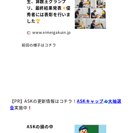
生、算数王グランプ
リ、最終結果発表
️
秀者には表彰を行いま
した
www.eimeigakuin.jp
前回の様子はコチラ
【PR】ASKの更新情報はコチラ！
ASKキャップ
大抽選
会
実施中
ASKの頭の中