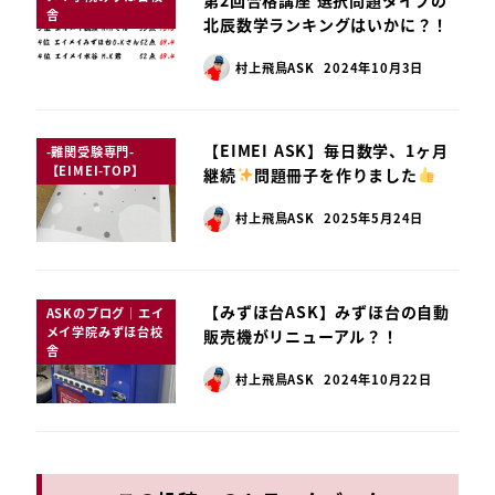
舎
北辰数学ランキングはいかに？！
村上飛鳥ASK
2024年10月3日
【EIMEI ASK】毎日数学、1ヶ月
-難関受験専門-
【EIMEI-TOP】
継続
️
問題冊子を作りました
村上飛鳥ASK
2025年5月24日
【みずほ台ASK】みずほ台の自動
ASKのブログ｜エイ
メイ学院みずほ台校
販売機がリニューアル？！
舎
村上飛鳥ASK
2024年10月22日