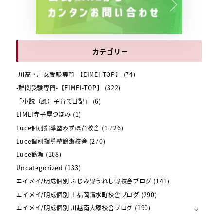
カテゴリー
-川高・川女受験専門-【EIMEI-TOP】
(74)
-難関受験専門-【EIMEI-TOP】
(322)
「小説（風）子育て日記」
(6)
EIMEI寺子屋つぼみ
(1)
Luce個別指導塾みずほ台校舎
(1,726)
Luce個別指導塾鶴瀬校舎
(270)
Luce鶴瀬
(108)
Uncategorized
(133)
エイメイ/明成個別 ふじみ野うれし野校舎ブログ
(141)
エイメイ/明成個別 上福岡清水町校舎ブログ
(290)
エイメイ/明成個別 川越南大塚校舎ブログ
(190)