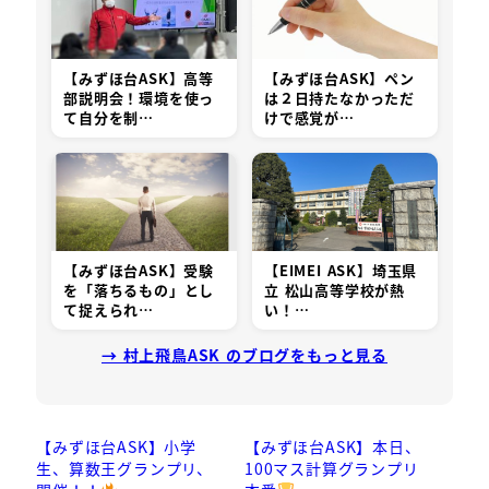
【みずほ台ASK】高等
【みずほ台ASK】ペン
部説明会！環境を使っ
は２日持たなかっただ
て自分を制…
けで感覚が…
【みずほ台ASK】受験
【EIMEI ASK】埼玉県
を「落ちるもの」とし
立 松山高等学校が熱
て捉えられ…
い！…
→ 村上飛鳥ASK のブログをもっと見る
【みずほ台ASK】小学
【みずほ台ASK】本日、
生、算数王グランプリ、
100マス計算グランプリ