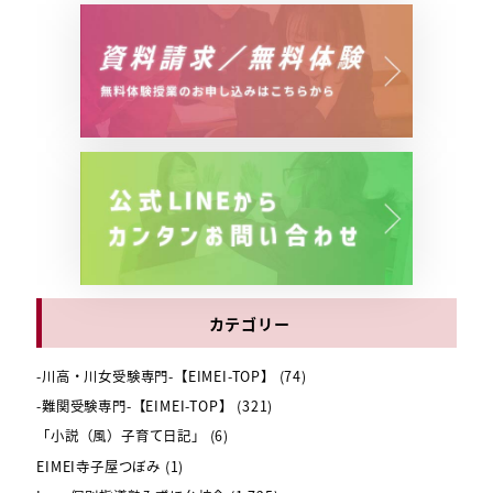
カテゴリー
-川高・川女受験専門-【EIMEI-TOP】
(74)
-難関受験専門-【EIMEI-TOP】
(321)
「小説（風）子育て日記」
(6)
EIMEI寺子屋つぼみ
(1)