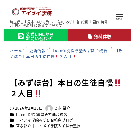
MENU
埼玉県富士見市 ふじみ野市 三芳町 みずほ台 鶴瀬 上福岡 朝霞
台 志木 柳瀬川 にある学習塾です
公式LINEから
無料体験
お問い合わせ
ホーム
更新情報
Luce個別指導塾みずほ台校舎
【み
ずほ台】本日の生徒自慢
２人目
【みずほ台】本日の生徒自慢
２人目
2026年2月18日
宮永 裕介
投稿日
著
カテゴリー
Luce個別指導塾みずほ台校舎
者
カテゴリー
エイメイ学院みずほ台校舎ブログ
カテゴリー
宮永裕介｜エイメイ学院みずほ台塾長