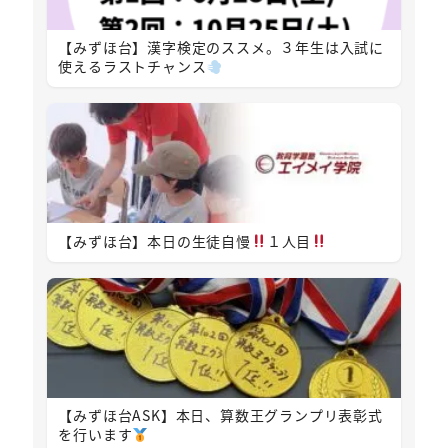
【みずほ台】漢字検定のススメ。３年生は入試に
使えるラストチャンス
【みずほ台】本日の生徒自慢
１人目
【みずほ台ASK】本日、算数王グランプリ表彰式
を行います