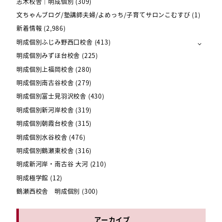
志木校舎｜明成個別
(309)
文ちゃんブログ/塾講師夫婦/よめっち/子育てサロンこむすび
(1)
新着情報
(2,986)
明成個別ふじみ野西口校舎
(413)
明成個別みずほ台校舎
(225)
明成個別上福岡校舎
(280)
明成個別南古谷校舎
(279)
明成個別富士見羽沢校舎
(430)
明成個別新河岸校舎
(319)
明成個別朝霞台校舎
(315)
明成個別水谷校舎
(476)
明成個別鶴瀬東校舎
(316)
明成新河岸・南古谷 大河
(210)
明成極学館
(12)
鶴瀬西校舎 明成個別
(300)
アーカイブ