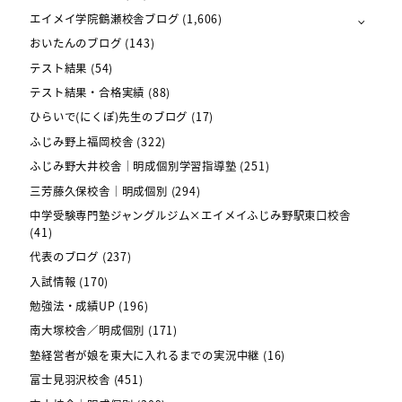
エイメイ学院鶴瀬校舎ブログ
(1,606)
おいたんのブログ
(143)
テスト結果
(54)
テスト結果・合格実績
(88)
ひらいで(にくぽ)先生のブログ
(17)
ふじみ野上福岡校舎
(322)
ふじみ野大井校舎｜明成個別学習指導塾
(251)
三芳藤久保校舎｜明成個別
(294)
中学受験専門塾ジャングルジム×エイメイふじみ野駅東口校舎
(41)
代表のブログ
(237)
入試情報
(170)
勉強法・成績UP
(196)
南大塚校舎／明成個別
(171)
塾経営者が娘を東大に入れるまでの実況中継
(16)
富士見羽沢校舎
(451)