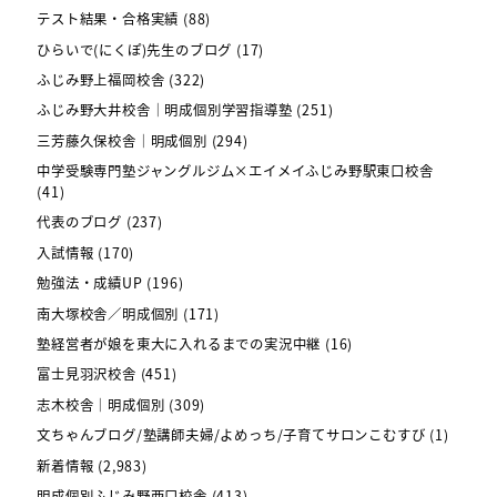
テスト結果・合格実績
(88)
ひらいで(にくぽ)先生のブログ
(17)
ふじみ野上福岡校舎
(322)
ふじみ野大井校舎｜明成個別学習指導塾
(251)
三芳藤久保校舎｜明成個別
(294)
中学受験専門塾ジャングルジム×エイメイふじみ野駅東口校舎
(41)
代表のブログ
(237)
入試情報
(170)
勉強法・成績UP
(196)
南大塚校舎／明成個別
(171)
塾経営者が娘を東大に入れるまでの実況中継
(16)
富士見羽沢校舎
(451)
志木校舎｜明成個別
(309)
文ちゃんブログ/塾講師夫婦/よめっち/子育てサロンこむすび
(1)
新着情報
(2,983)
明成個別ふじみ野西口校舎
(413)