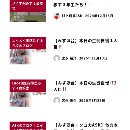
メイ学院みずほ台校
移す３年生たち！！
舎
村上飛鳥ASK
2024年12月18日
【みずほ台】本日の生徒自慢１人
エイメイ学院みずほ
台校舎ブログ
目
宮永 裕介
2025年11月13日
【みずほ台】本日の生徒自慢
2
Luce個別指導塾み
ずほ台校舎
人目
宮永 裕介
2026年3月28日
【みずほ台・ソヨカASK】他力本
ASKのブログ｜エイ