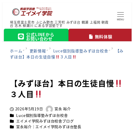
MENU
埼玉県富士見市 ふじみ野市 三芳町 みずほ台 鶴瀬 上福岡 朝霞
台 志木 柳瀬川 にある学習塾です
公式LINEから
無料体験
お問い合わせ
ホーム
更新情報
Luce個別指導塾みずほ台校舎
【み
ずほ台】本日の生徒自慢
３人目
【みずほ台】本日の生徒自慢
３人目
2026年5月19日
宮永 裕介
投稿日
著
カテゴリー
Luce個別指導塾みずほ台校舎
者
カテゴリー
エイメイ学院みずほ台校舎ブログ
カテゴリー
宮永裕介｜エイメイ学院みずほ台塾長