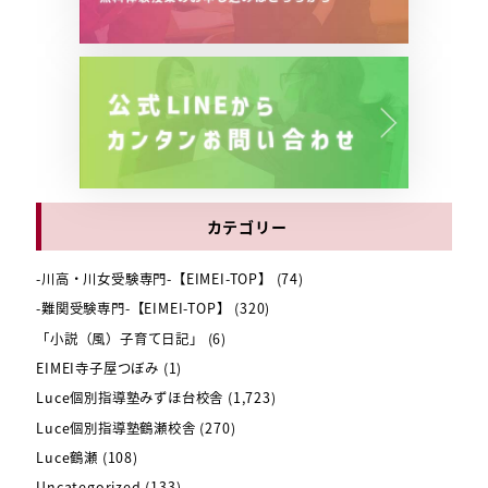
カテゴリー
-川高・川女受験専門-【EIMEI-TOP】
(74)
-難関受験専門-【EIMEI-TOP】
(320)
「小説（風）子育て日記」
(6)
EIMEI寺子屋つぼみ
(1)
Luce個別指導塾みずほ台校舎
(1,723)
Luce個別指導塾鶴瀬校舎
(270)
Luce鶴瀬
(108)
Uncategorized
(133)