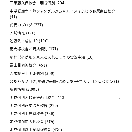
三芳藤久保校舎｜明成個別
(294)
中学受験専門塾ジャングルジム×エイメイふじみ野駅東口校舎
(41)
代表のブログ
(237)
入試情報
(170)
勉強法・成績UP
(196)
南大塚校舎／明成個別
(171)
塾経営者が娘を東大に入れるまでの実況中継
(16)
富士見羽沢校舎
(451)
志木校舎｜明成個別
(309)
文ちゃんブログ/塾講師夫婦/よめっち/子育てサロンこむすび
(1)
新着情報
(2,985)
明成個別ふじみ野西口校舎
(413)
明成個別みずほ台校舎
(225)
明成個別上福岡校舎
(280)
明成個別南古谷校舎
(279)
明成個別富士見羽沢校舎
(430)