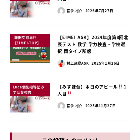
宮永 裕介
2026年7月27日
【EIMEI ASK】2024年度第8回北
-難関受験専門-
【EIMEI-TOP】
辰テスト 数学 学力検査・学校選
択 両タイプ所感
村上飛鳥ASK
2025年1月26日
【みずほ台】本日のアピール
１
Luce個別指導塾み
ずほ台校舎
人目
宮永 裕介
2025年11月27日