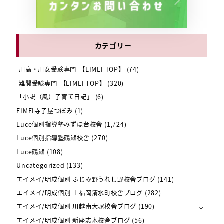
カテゴリー
-川高・川女受験専門-【EIMEI-TOP】
(74)
-難関受験専門-【EIMEI-TOP】
(320)
「小説（風）子育て日記」
(6)
EIMEI寺子屋つぼみ
(1)
Luce個別指導塾みずほ台校舎
(1,724)
Luce個別指導塾鶴瀬校舎
(270)
Luce鶴瀬
(108)
Uncategorized
(133)
エイメイ/明成個別 ふじみ野うれし野校舎ブログ
(141)
エイメイ/明成個別 上福岡清水町校舎ブログ
(282)
エイメイ/明成個別 川越南大塚校舎ブログ
(190)
エイメイ/明成個別 新座志木校舎ブログ
(56)