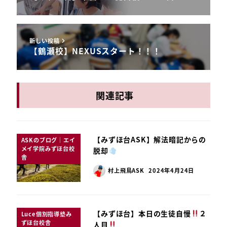
新しい投稿
【鶴瀬校】NEXUSスタート！！！
関連記事
【みずほ台ASK】解法暗記からの
ASKのブログ｜エイ
メイ学院みずほ台校
脱却
舎
村上飛鳥ASK
2024年4月24日
【みずほ台】本日の生徒自慢
２
Luce個別指導塾み
ずほ台校舎
人目