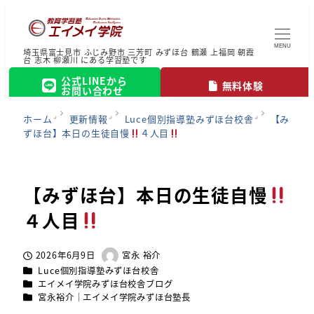
MENU
埼玉県富士見市 ふじみ野市 三芳町 みずほ台 鶴瀬 上福岡 朝霞
台 志木 柳瀬川 にある学習塾です
公式LINEから
無料体験
お問い合わせ
ホーム
更新情報
Luce個別指導塾みずほ台校舎
【み
ずほ台】本日の生徒自慢
４人目
【みずほ台】本日の生徒自慢
４人目
2026年6月9日
宮永 裕介
投稿日
著
カテゴリー
Luce個別指導塾みずほ台校舎
者
カテゴリー
エイメイ学院みずほ台校舎ブログ
カテゴリー
宮永裕介｜エイメイ学院みずほ台塾長