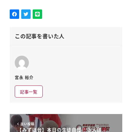
この記事を書いた人
宮永 裕介
記事一覧
古い投稿
【みずほ台】本日の生徒自慢
３人目