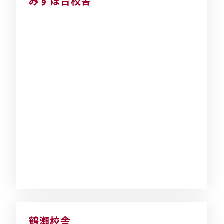
みずほ台校舎
鶴瀬校舎