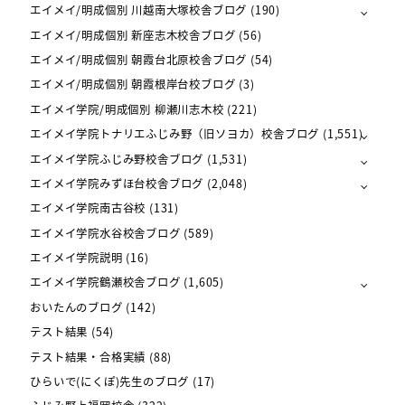
エイメイ/明成個別 川越南大塚校舎ブログ
(190)
エイメイ/明成個別 新座志木校舎ブログ
(56)
エイメイ/明成個別 朝霞台北原校舎ブログ
(54)
エイメイ/明成個別 朝霞根岸台校ブログ
(3)
エイメイ学院/明成個別 柳瀬川志木校
(221)
エイメイ学院トナリエふじみ野（旧ソヨカ）校舎ブログ
(1,551)
エイメイ学院ふじみ野校舎ブログ
(1,531)
エイメイ学院みずほ台校舎ブログ
(2,048)
エイメイ学院南古谷校
(131)
エイメイ学院水谷校舎ブログ
(589)
エイメイ学院説明
(16)
エイメイ学院鶴瀬校舎ブログ
(1,605)
おいたんのブログ
(142)
テスト結果
(54)
テスト結果・合格実績
(88)
ひらいで(にくぽ)先生のブログ
(17)