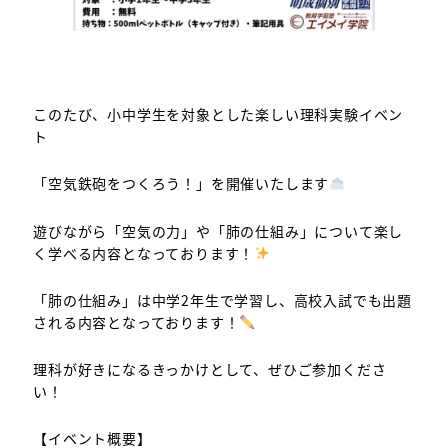
このたび、小中学生を対象とした楽しい理科実験イベン
ト
「空気鉄砲をつくろう！」を開催いたします
遊びながら「空気の力」や「肺の仕組み」について楽し
く学べる内容となっております！
「肺の仕組み」は中学2年生で学習し、高校入試でも出題
される内容となっております！
理科が好きになるきっかけとして、ぜひご参加くださ
い！
【イベント概要】