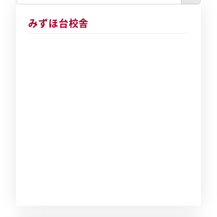
みずほ台校舎