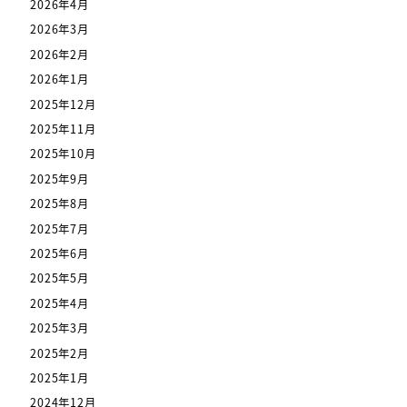
2026年4月
2026年3月
2026年2月
2026年1月
2025年12月
2025年11月
2025年10月
2025年9月
2025年8月
2025年7月
2025年6月
2025年5月
2025年4月
2025年3月
2025年2月
2025年1月
2024年12月