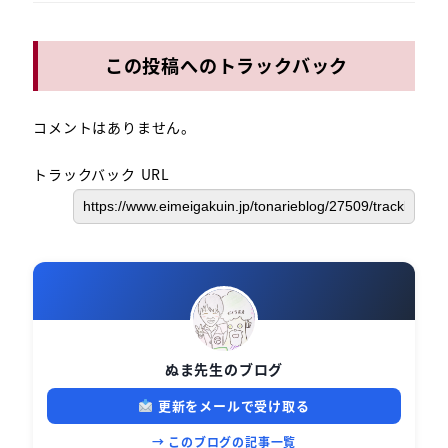
この投稿へのトラックバック
コメントはありません。
トラックバック URL
ぬま先生のブログ
更新をメールで受け取る
→ このブログの記事一覧