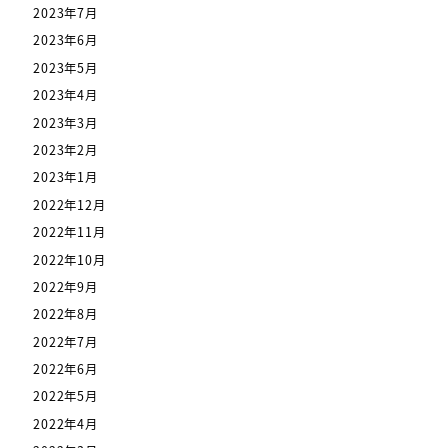
2023年7月
2023年6月
2023年5月
2023年4月
2023年3月
2023年2月
2023年1月
2022年12月
2022年11月
2022年10月
2022年9月
2022年8月
2022年7月
2022年6月
2022年5月
2022年4月