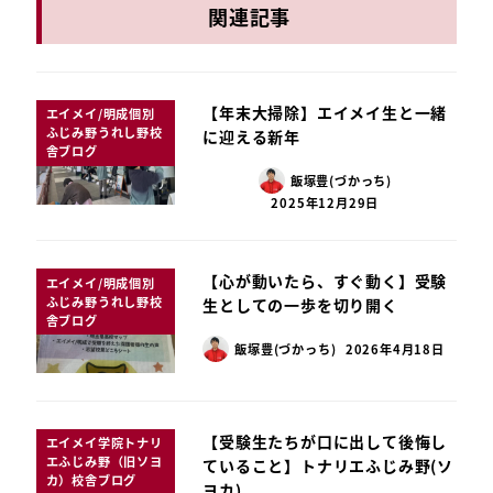
関連記事
【年末大掃除】エイメイ生と一緒
エイメイ/明成個別
ふじみ野うれし野校
に迎える新年
舎ブログ
飯塚豊(づかっち)
2025年12月29日
【心が動いたら、すぐ動く】受験
エイメイ/明成個別
ふじみ野うれし野校
生としての一歩を切り開く
舎ブログ
飯塚豊(づかっち)
2026年4月18日
【受験生たちが口に出して後悔し
エイメイ学院トナリ
エふじみ野（旧ソヨ
ていること】トナリエふじみ野(ソ
カ）校舎ブログ
ヨカ)