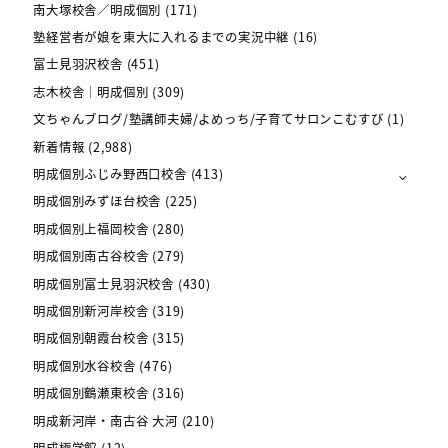
南大塚校舎／明成個別
(171)
塾経営者が娘を東大に入れるまでの実況中継
(16)
富士見羽沢校舎
(451)
志木校舎｜明成個別
(309)
文ちゃんブログ/塾講師夫婦/よめっち/子育てサロンこむすび
(1)
新着情報
(2,988)
明成個別ふじみ野西口校舎
(413)
明成個別みずほ台校舎
(225)
明成個別上福岡校舎
(280)
明成個別南古谷校舎
(279)
明成個別富士見羽沢校舎
(430)
明成個別新河岸校舎
(319)
明成個別朝霞台校舎
(315)
明成個別水谷校舎
(476)
明成個別鶴瀬東校舎
(316)
明成新河岸・南古谷 大河
(210)
明成極学館
(12)