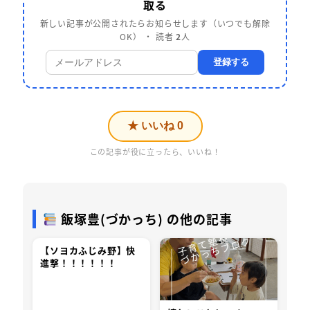
取る
新しい記事が公開されたらお知らせします（いつでも解除
OK） ・ 読者
2
人
登録する
★ いいね
0
この記事が役に立ったら、いいね！
飯塚豊(づかっち) の他の記事
【ソヨカふじみ野】快
進撃！！！！！！