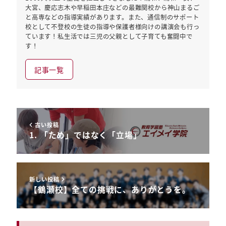
大宮、慶応志木や早稲田本庄などの最難関校から神山まるご
と高専などの指導実績があります。また、通信制のサポート
校として不登校の生徒の指導や保護者様向けの講演会も行っ
ています！私生活では三児の父親として子育ても奮闘中で
す！
記事一覧
古い投稿
1. 「ため」ではなく「立場」
新しい投稿
【鶴瀬校】全ての挑戦に、ありがとうを。