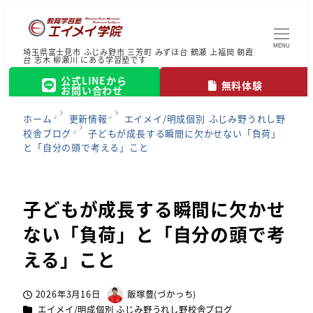
MENU
埼玉県富士見市 ふじみ野市 三芳町 みずほ台 鶴瀬 上福岡 朝霞
台 志木 柳瀬川 にある学習塾です
公式LINEから
無料体験
お問い合わせ
ホーム
更新情報
エイメイ/明成個別 ふじみ野うれし野
校舎ブログ
子どもが成長する瞬間に欠かせない「負荷」
と「自分の頭で考える」こと
子どもが成長する瞬間に欠かせ
ない「負荷」と「自分の頭で考
える」こと
2026年3月16日
飯塚豊(づかっち)
投稿日
著
カテゴリー
エイメイ/明成個別 ふじみ野うれし野校舎ブログ