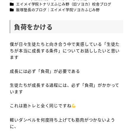
者
カテゴリー
エイメイ学院トナリエふじみ野（旧ソヨカ）校舎ブログ
カテゴリー
飯塚塾長のブログ｜エイメイ学院ソヨカふじみ野
負荷をかける
僕が日々生徒たちと向き合う中で実感している「生徒た
ちが本当に成長する条件」についてお話ししたいと思い
ます
成長には必ず「負荷」が必要である
生徒たちが成長する過程には、必ず「負荷」がかかって
います
これは筋トレと全く同じですね
軽いダンベルを何度持ち上げても筋肉がつかないよう
に、