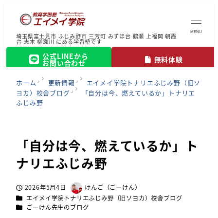
MENU
埼玉県富士見市 ふじみ野市 三芳町 みずほ台 鶴瀬 上福岡 朝霞
台 志木 柳瀬川 にある学習塾です
公式LINEから
無料体験
お問い合わせ
ホーム
更新情報
エイメイ学院トナリエふじみ野（旧ソ
ヨカ）校舎ブログ
「自分は今、燃えているか」トナリエ
ふじみ野
「自分は今、燃えているか」ト
ナリエふじみ野
2026年5月4日
けんご（ごーけん）
投稿日
著
カテゴリー
エイメイ学院トナリエふじみ野（旧ソヨカ）校舎ブログ
者
カテゴリー
ごーけん先生のブログ