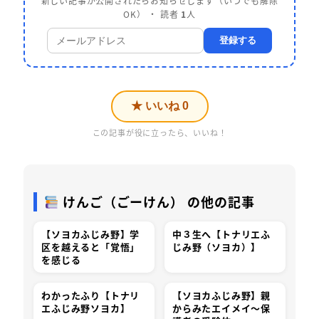
新しい記事が公開されたらお知らせします（いつでも解除
OK） ・ 読者
1
人
登録する
★ いいね
0
この記事が役に立ったら、いいね！
けんご（ごーけん） の他の記事
【ソヨカふじみ野】学
中３生へ【トナリエふ
区を越えると「覚悟」
じみ野（ソヨカ）】
を感じる
わかったふり【トナリ
【ソヨカふじみ野】親
エふじみ野ソヨカ】
からみたエイメイ～保