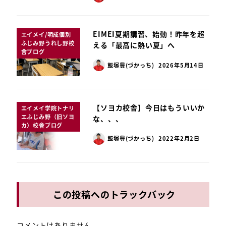
EIMEI夏期講習、始動！昨年を超
エイメイ/明成個別
ふじみ野うれし野校
える「最高に熱い夏」へ
舎ブログ
飯塚豊(づかっち)
2026年5月14日
【ソヨカ校舎】今日はもういいか
エイメイ学院トナリ
エふじみ野（旧ソヨ
な、、、
カ）校舎ブログ
飯塚豊(づかっち)
2022年2月2日
この投稿へのトラックバック
コメントはありません。