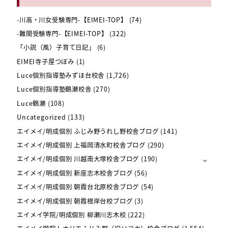
-川高・川女受験専門-【EIMEI-TOP】
(74)
-難関受験専門-【EIMEI-TOP】
(322)
「小説（風）子育て日記」
(6)
EIMEI寺子屋つぼみ
(1)
Luce個別指導塾みずほ台校舎
(1,726)
Luce個別指導塾鶴瀬校舎
(270)
Luce鶴瀬
(108)
Uncategorized
(133)
エイメイ/明成個別 ふじみ野うれし野校舎ブログ
(141)
エイメイ/明成個別 上福岡清水町校舎ブログ
(290)
エイメイ/明成個別 川越南大塚校舎ブログ
(190)
エイメイ/明成個別 新座志木校舎ブログ
(56)
エイメイ/明成個別 朝霞台北原校舎ブログ
(54)
エイメイ/明成個別 朝霞根岸台校ブログ
(3)
エイメイ学院/明成個別 柳瀬川志木校
(222)