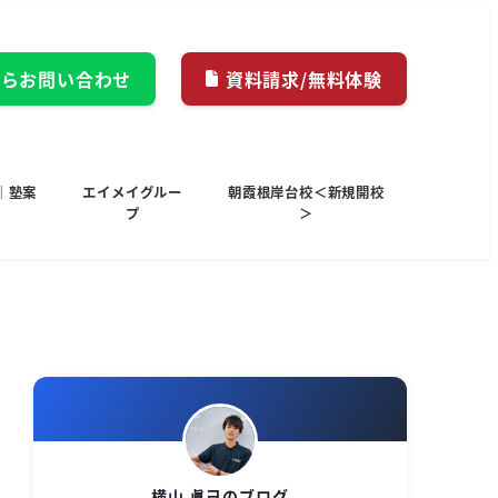
からお問い合わせ
資料請求/無料体験
｜塾案
エイメイグルー
朝霞根岸台校＜新規開校
プ
＞
横山 眞己のブログ