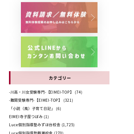
。
カテゴリー
-川高・川女受験専門-【EIMEI-TOP】
(74)
-難関受験専門-【EIMEI-TOP】
(321)
「小説（風）子育て日記」
(6)
EIMEI寺子屋つぼみ
(1)
Luce個別指導塾みずほ台校舎
(1,725)
Luce個別指導塾鶴瀬校舎
(270)