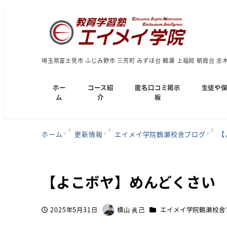
埼玉県富士見市 ふじみ野市 三芳町 みずほ台 鶴瀬 上福岡 朝霞台 志
ホー
コース紹
匿名口コミ掲示
生徒や
ム
介
板
ホーム
更新情報
エイメイ学院鶴瀬校舎ブログ
【
【よこボヤ】めんどくさい
カテゴリー
2025年5月31日
横山 眞己
エイメイ学院鶴瀬校舎
投稿日
著
者