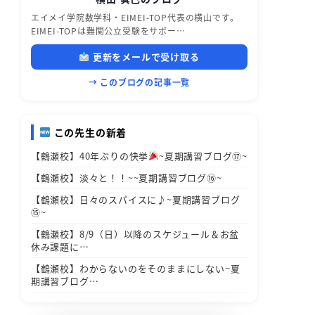
エイメイ学院数学科・EIMEI-TOP代表の横山です。
EIMEI-TOPは難関公立受験をサポー…
更新をメールで受け取る
→ このブログの記事一覧
この先生の新着
【鶴瀬校】40年ぶりの快挙
~夏期講習ブログ⑰~
【鶴瀬校】淡々と！！~~夏期講習ブログ⑯~
【鶴瀬校】日々のスパイスに♪~夏期講習ブログ
⑮~
【鶴瀬校】8/9（日）以降のスケジュール＆お盆
休み課題に…
【鶴瀬校】わからないのをそのままにしない~夏
期講習ブログ…