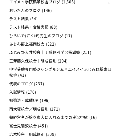
エイメイ学院鶴瀬校舎ブログ
(1,606)
おいたんのブログ
(146)
テスト結果
(54)
テスト結果・合格実績
(88)
ひらいで(にくぽ)先生のブログ
(17)
ふじみ野上福岡校舎
(322)
ふじみ野大井校舎｜明成個別学習指導塾
(251)
三芳藤久保校舎｜明成個別
(294)
中学受験専門塾ジャングルジム×エイメイふじみ野駅東口
校舎
(41)
代表のブログ
(237)
入試情報
(170)
勉強法・成績UP
(196)
南大塚校舎／明成個別
(171)
塾経営者が娘を東大に入れるまでの実況中継
(16)
富士見羽沢校舎
(451)
志木校舎｜明成個別
(309)