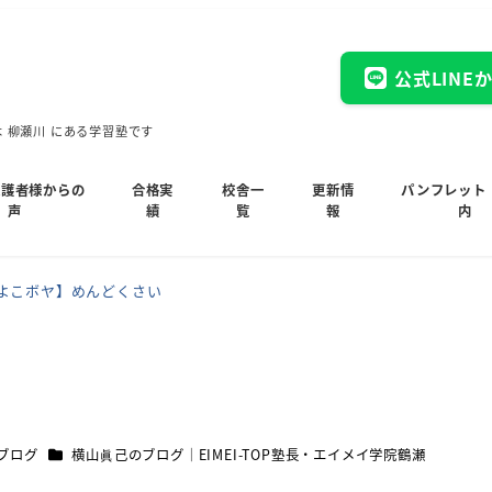
公式LINE
木 柳瀬川 にある学習塾です
保護者様からの
合格実
校舎一
更新情
パンフレット
声
績
覧
報
内
よこボヤ】めんどくさい
カテゴリー
ブログ
横山眞己のブログ｜EIMEI-TOP塾長・エイメイ学院鶴瀬