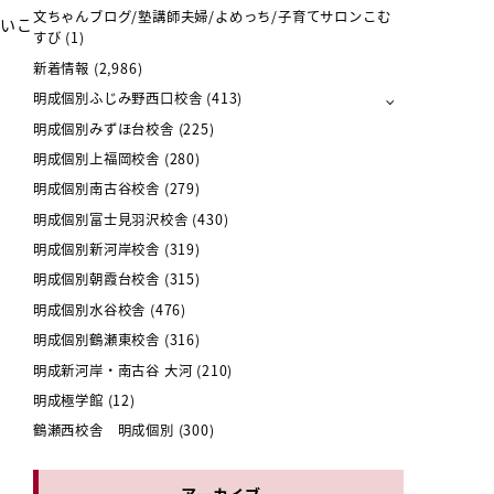
文ちゃんブログ/塾講師夫婦/よめっち/子育てサロンこむ
さいこ
すび
(1)
新着情報
(2,986)
明成個別ふじみ野西口校舎
(413)
明成個別みずほ台校舎
(225)
明成個別上福岡校舎
(280)
明成個別南古谷校舎
(279)
明成個別富士見羽沢校舎
(430)
明成個別新河岸校舎
(319)
明成個別朝霞台校舎
(315)
明成個別水谷校舎
(476)
明成個別鶴瀬東校舎
(316)
明成新河岸・南古谷 大河
(210)
明成極学館
(12)
鶴瀬西校舎 明成個別
(300)
アーカイブ