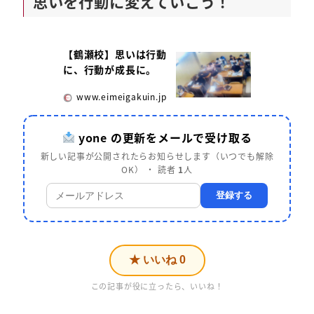
思いを行動に変えていこう！
【鶴瀬校】思いは行動
に、行動が成長に。
www.eimeigakuin.jp
yone の更新をメールで受け取る
新しい記事が公開されたらお知らせします（いつでも解除
OK） ・ 読者
1
人
登録する
★ いいね
0
この記事が役に立ったら、いいね！