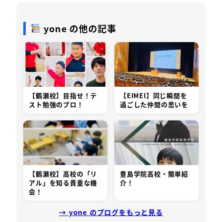
yone の他の記事
【鶴瀬校】目指せ！テ
【EIMEI】同じ瞬間を
スト勉強のプロ！
過ごした仲間の思いを
【鶴瀬校】高校の「リ
豊島学院高校・簡単紹
アル」を知る貴重な機
介！
会！
→ yone のブログをもっと見る