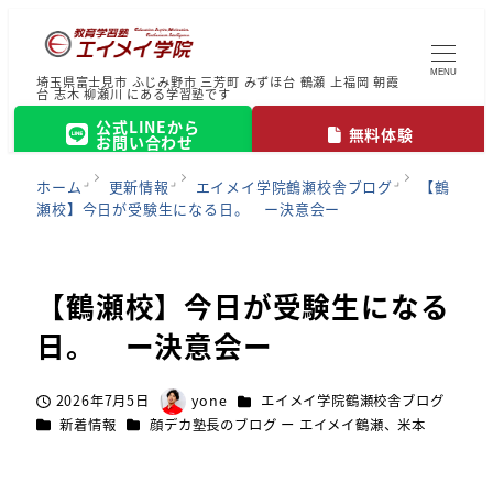
MENU
埼玉県富士見市 ふじみ野市 三芳町 みずほ台 鶴瀬 上福岡 朝霞
台 志木 柳瀬川 にある学習塾です
公式LINEから
無料体験
お問い合わせ
ホーム
更新情報
エイメイ学院鶴瀬校舎ブログ
【鶴
瀬校】今日が受験生になる日。 ー決意会ー
【鶴瀬校】今日が受験生になる
日。 ー決意会ー
カテゴリー
2026年7月5日
yone
エイメイ学院鶴瀬校舎ブログ
投稿日
著
カテゴリー
カテゴリー
新着情報
顔デカ塾長のブログ ー エイメイ鶴瀬、米本
者