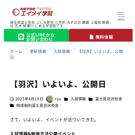
MENU
埼玉県富士見市 ふじみ野市 三芳町 みずほ台 鶴瀬 上福岡 朝霞
台 志木 柳瀬川 にある学習塾です
公式LINEから
無料体験
お問い合わせ
ホーム
更新情報
入試情報
【羽沢】いよいよ、公開
日
【羽沢】いよいよ、公開日
カテゴリー
カテゴリー
2025年6月19日
ryo
入試情報
富士見羽沢校舎
投稿日
著
カテゴリー
明成個別富士見羽沢校舎
者
さて、いよいよ、イベントが近づいてきた。
入試情報&勉強方法公開イベント