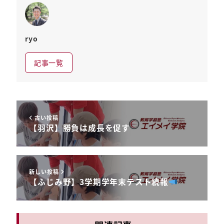
ryo
記事一覧
古い投稿
【羽沢】勝負は成長を促す
新しい投稿
【ふじみ野】3学期学年末テスト続報