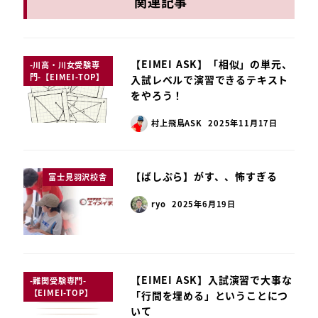
関連記事
【EIMEI ASK】「相似」の単元、
-川高・川女受験専
門-【EIMEI-TOP】
入試レベルで演習できるテキスト
をやろう！
村上飛鳥ASK
2025年11月17日
【ばしぷら】がす、、怖すぎる
富士見羽沢校舎
ryo
2025年6月19日
【EIMEI ASK】入試演習で大事な
-難関受験専門-
【EIMEI-TOP】
「行間を埋める」ということにつ
いて