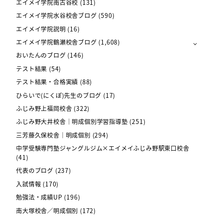
エイメイ学院南古谷校
(131)
エイメイ学院水谷校舎ブログ
(590)
エイメイ学院説明
(16)
エイメイ学院鶴瀬校舎ブログ
(1,608)
おいたんのブログ
(146)
テスト結果
(54)
テスト結果・合格実績
(88)
ひらいで(にくぽ)先生のブログ
(17)
ふじみ野上福岡校舎
(322)
ふじみ野大井校舎｜明成個別学習指導塾
(251)
三芳藤久保校舎｜明成個別
(294)
中学受験専門塾ジャングルジム×エイメイふじみ野駅東口校舎
(41)
代表のブログ
(237)
入試情報
(170)
勉強法・成績UP
(196)
南大塚校舎／明成個別
(172)