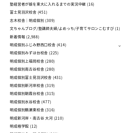
塾経営者が娘を東大に入れるまでの実況中継
(16)
富士見羽沢校舎
(451)
志木校舎｜明成個別
(309)
文ちゃんブログ/塾講師夫婦/よめっち/子育てサロンこむすび
(1)
新着情報
(2,988)
明成個別ふじみ野西口校舎
(414)
明成個別みずほ台校舎
(225)
明成個別上福岡校舎
(280)
明成個別南古谷校舎
(280)
明成個別富士見羽沢校舎
(431)
明成個別新河岸校舎
(319)
明成個別朝霞台校舎
(315)
明成個別水谷校舎
(477)
明成個別鶴瀬東校舎
(316)
明成新河岸・南古谷 大河
(210)
明成極学館
(12)