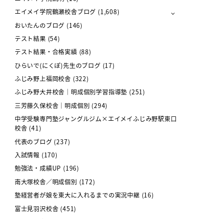
エイメイ学院鶴瀬校舎ブログ
(1,608)
おいたんのブログ
(146)
テスト結果
(54)
テスト結果・合格実績
(88)
ひらいで(にくぽ)先生のブログ
(17)
ふじみ野上福岡校舎
(322)
ふじみ野大井校舎｜明成個別学習指導塾
(251)
三芳藤久保校舎｜明成個別
(294)
中学受験専門塾ジャングルジム×エイメイふじみ野駅東口
校舎
(41)
代表のブログ
(237)
入試情報
(170)
勉強法・成績UP
(196)
南大塚校舎／明成個別
(172)
塾経営者が娘を東大に入れるまでの実況中継
(16)
富士見羽沢校舎
(451)