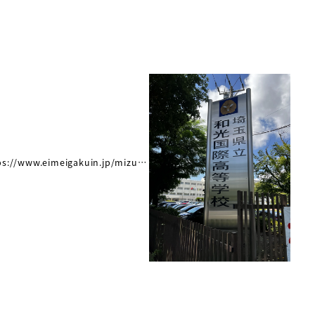
s://www.eimeigakuin.jp/mizu…