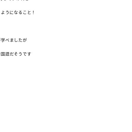
来るようになること！
が学べましたが
韓国語だそうです
！