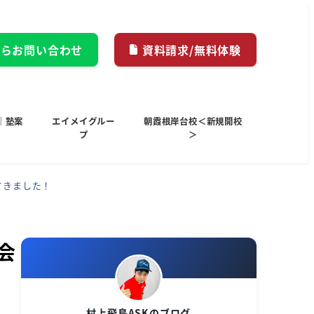
からお問い合わせ
資料請求/無料体験
｜塾案
エイメイグルー
朝霞根岸台校＜新規開校
プ
＞
てきました！
会
村上飛鳥ASKのブログ