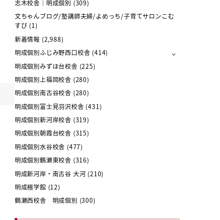
志木校舎｜明成個別
(309)
文ちゃんブログ/塾講師夫婦/よめっち/子育てサロンこむ
すび
(1)
新着情報
(2,988)
明成個別ふじみ野西口校舎
(414)
明成個別みずほ台校舎
(225)
明成個別上福岡校舎
(280)
明成個別南古谷校舎
(280)
明成個別富士見羽沢校舎
(431)
明成個別新河岸校舎
(319)
明成個別朝霞台校舎
(315)
明成個別水谷校舎
(477)
明成個別鶴瀬東校舎
(316)
明成新河岸・南古谷 大河
(210)
明成極学館
(12)
鶴瀬西校舎 明成個別
(300)