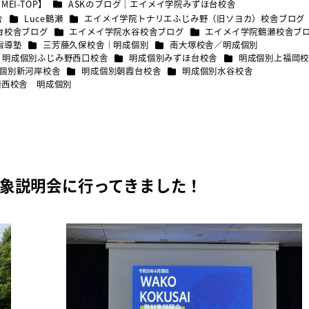
カテゴリー
MEI-TOP】
ASKのブログ｜エイメイ学院みずほ台校舎
カテゴリー
カテゴリー
舎
Luce鶴瀬
エイメイ学院トナリエふじみ野（旧ソヨカ）校舎ブログ
カテゴリー
カテゴリー
台校舎ブログ
エイメイ学院水谷校舎ブログ
エイメイ学院鶴瀬校舎ブ
カテゴリー
カテゴリー
指導塾
三芳藤久保校舎｜明成個別
南大塚校舎／明成個別
テゴリー
カテゴリー
カテゴリー
明成個別ふじみ野西口校舎
明成個別みずほ台校舎
明成個別上福岡
リー
カテゴリー
カテゴリー
個別新河岸校舎
明成個別朝霞台校舎
明成個別水谷校舎
リー
瀬西校舎 明成個別
象説明会に行ってきました！