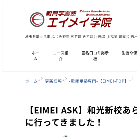
埼玉県富士見市 ふじみ野市 三芳町 みずほ台 鶴瀬 上福岡 朝霞台 志
ホー
コース紹
匿名口コミ掲示
生徒や
ム
介
板
ホーム
更新情報
-難関受験専門-【EIMEI-TOP】
【EIMEI ASK】和光新
に行ってきました！