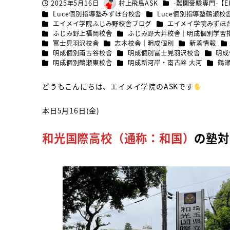
カテゴリー
2025年5月16日
村上飛鳥ASK
-難関受験専門-【EI
投稿日
著
カテゴリー
カテゴリー
Luce個別指導塾みずほ台校舎
Luce個別指導塾鶴瀬校
者
カテゴリー
カテゴリー
エイメイ学院ふじみ野校舎ブログ
エイメイ学院みずほ
カテゴリー
カテゴリー
ふじみ野上福岡校舎
ふじみ野大井校舎｜明成個別学習
カテゴリー
カテゴリー
カテゴリー
カ
富士見羽沢校舎
志木校舎｜明成個別
新着情報
カテゴリー
カテゴリー
カテゴ
明成個別南古谷校舎
明成個別富士見羽沢校舎
明成
カテゴリー
カテゴリー
カテゴ
明成個別鶴瀬東校舎
明成新河岸・南古谷 大河
鶴
どうもこんにちは、エイメイ学院のASKです
本日5月16日(金)
和光国際高校（通称：和国）
の塾対