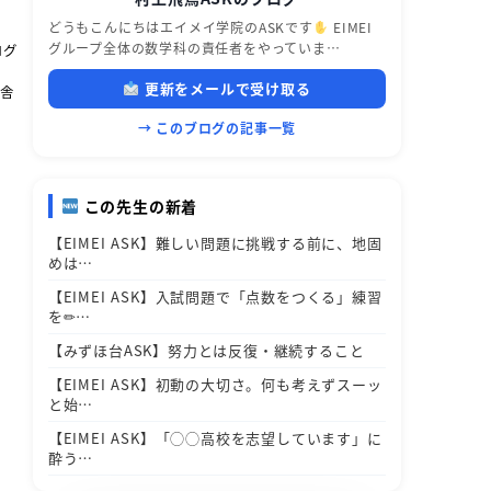
どうもこんにちはエイメイ学院のASKです
EIMEI
グループ全体の数学科の責任者をやっていま…
ログ
更新をメールで受け取る
校舎
→ このブログの記事一覧
この先生の新着
【EIMEI ASK】難しい問題に挑戦する前に、地固
めは…
【EIMEI ASK】入試問題で「点数をつくる」練習
を✏…
【みずほ台ASK】努力とは反復・継続すること
【EIMEI ASK】初動の大切さ。何も考えずスーッ
と始…
【EIMEI ASK】「◯◯高校を志望しています」に
酔う…