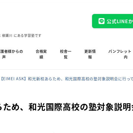
公式LINE
木 柳瀬川 にある学習塾です
保護者様からの
合格実
校舎一
更新情
パンフレット
声
績
覧
報
内
【EIMEI ASK】和光新校あらため、和光国際高校の塾対象説明会に行っ
校あらため、和光国際高校の塾対象説明