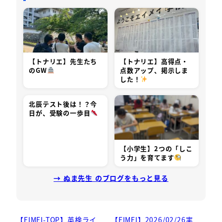
【トナリエ】先生たち
【トナリエ】高得点・
のGW
点数アップ、掲示しま
した！
北辰テスト後は！？今
日が、受験の一歩目
【小学生】2つの「しこ
う力」を育てます
→ ぬま先生 のブログをもっと見る
【EIMEI-TOP】英検ライ
【EIMEI】2026/02/26実