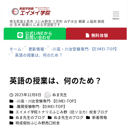
MENU
埼玉県富士見市 ふじみ野市 三芳町 みずほ台 鶴瀬 上福岡 朝霞
台 志木 柳瀬川 にある学習塾です
公式LINEから
無料体験
お問い合わせ
ホーム
更新情報
-川高・川女受験専門-【EIMEI-TOP】
英語の授業は、何のため？
英語の授業は、何のため？
2025年12月8日
ぬま先生
投稿日
著
カテゴリー
-川高・川女受験専門-【EIMEI-TOP】
者
カテゴリー
-難関受験専門-【EIMEI-TOP】
カテゴリー
エイメイ学院トナリエふじみ野（旧ソヨカ）校舎ブログ
カテゴリー
カテゴリー
カテゴリー
ぬま先生のブログ
ぬま先生のブログ
新着情報
カテゴリー
明成個別ふじみ野西口校舎