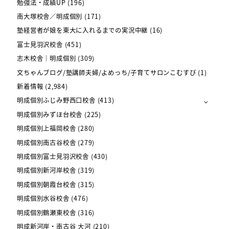
勉強法・成績UP
(196)
南大塚校舎／明成個別
(171)
塾経営者が娘を東大に入れるまでの実況中継
(16)
富士見羽沢校舎
(451)
志木校舎｜明成個別
(309)
文ちゃんブログ/塾講師夫婦/よめっち/子育てサロンこむすび
(1)
新着情報
(2,984)
明成個別ふじみ野西口校舎
(413)
明成個別みずほ台校舎
(225)
明成個別上福岡校舎
(280)
明成個別南古谷校舎
(279)
明成個別富士見羽沢校舎
(430)
明成個別新河岸校舎
(319)
明成個別朝霞台校舎
(315)
明成個別水谷校舎
(476)
明成個別鶴瀬東校舎
(316)
明成新河岸・南古谷 大河
(210)