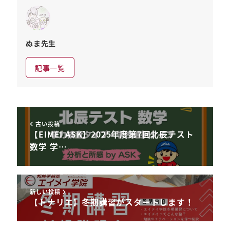
ぬま先生
記事一覧
古い投稿
【EIMEI ASK】2025年度第7回北辰テスト
数学 学…
新しい投稿
【トナリエ】冬期講習がスタートします！