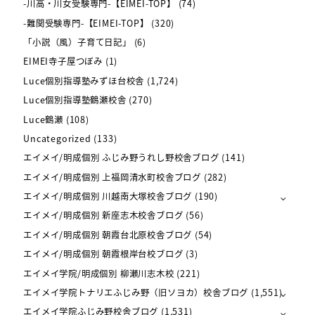
-川高・川女受験専門-【EIMEI-TOP】
(74)
-難関受験専門-【EIMEI-TOP】
(320)
「小説（風）子育て日記」
(6)
EIMEI寺子屋つぼみ
(1)
Luce個別指導塾みずほ台校舎
(1,724)
Luce個別指導塾鶴瀬校舎
(270)
Luce鶴瀬
(108)
Uncategorized
(133)
エイメイ/明成個別 ふじみ野うれし野校舎ブログ
(141)
エイメイ/明成個別 上福岡清水町校舎ブログ
(282)
エイメイ/明成個別 川越南大塚校舎ブログ
(190)
エイメイ/明成個別 新座志木校舎ブログ
(56)
エイメイ/明成個別 朝霞台北原校舎ブログ
(54)
エイメイ/明成個別 朝霞根岸台校ブログ
(3)
エイメイ学院/明成個別 柳瀬川志木校
(221)
エイメイ学院トナリエふじみ野（旧ソヨカ）校舎ブログ
(1,551)
エイメイ学院ふじみ野校舎ブログ
(1,531)