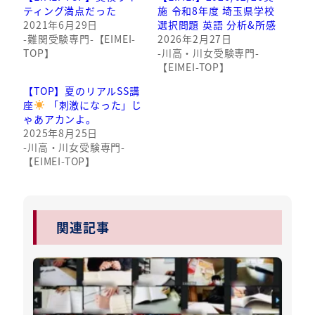
ティング満点だった
施 令和8年度 埼玉県学校
2021年6月29日
選択問題 英語 分析&所感
-難関受験専門-【EIMEI-
2026年2月27日
TOP】
-川高・川女受験専門-
【EIMEI-TOP】
【TOP】夏のリアルSS講
座
「刺激になった」じ
ゃあアカンよ。
2025年8月25日
-川高・川女受験専門-
【EIMEI-TOP】
関連記事