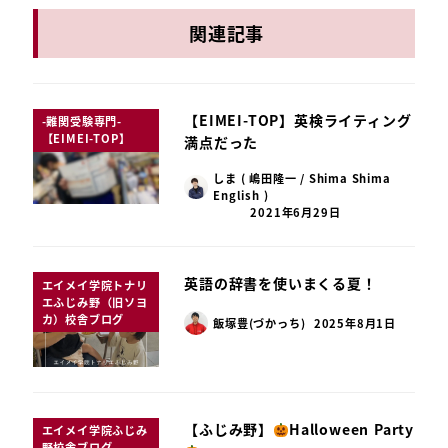
関連記事
【EIMEI-TOP】英検ライティング
-難関受験専門-
【EIMEI-TOP】
満点だった
しま ( 嶋田隆一 / Shima Shima
English )
2021年6月29日
英語の辞書を使いまくる夏！
エイメイ学院トナリ
エふじみ野（旧ソヨ
カ）校舎ブログ
飯塚豊(づかっち)
2025年8月1日
【ふじみ野】
Halloween Party
エイメイ学院ふじみ
野校舎ブログ