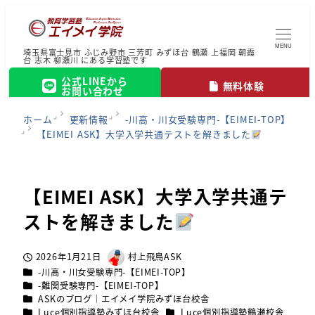
MENU
埼玉県富士見市 ふじみ野市 三芳町 みずほ台 鶴瀬 上福岡 朝霞
台 志木 柳瀬川 にある学習塾です
公式LINEから
無料体験
お問い合わせ
ホーム
更新情報
-川高・川女受験専門-【EIMEI-TOP】
【EIMEI ASK】大学入学共通テストを解きました
【EIMEI ASK】大学入学共通テ
ストを解きました
2026年1月21日
村上飛鳥ASK
投稿日
著
カテゴリー
-川高・川女受験専門-【EIMEI-TOP】
者
カテゴリー
-難関受験専門-【EIMEI-TOP】
カテゴリー
ASKのブログ｜エイメイ学院みずほ台校舎
カテゴリー
カテゴリー
Luce個別指導塾みずほ台校舎
Luce個別指導塾鶴瀬校舎