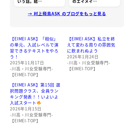
いう話。結…
のエイメイ…
→ 村上飛鳥ASK のブログをもっと見る
【EIMEI ASK】「相似」
【EIMEI ASK】私立を終
の単元、入試レベルで演
えて変わる周りの雰囲気
習できるテキストをやろ
に飲まれぬよう
う！
2026年1月24日
2025年11月17日
-川高・川女受験専門-
-川高・川女受験専門-
【EIMEI-TOP】
【EIMEI-TOP】
【EIMEI ASK】第15回 選
択問題クラス、全員ラン
キング発表！！いよいよ
入試スタート
2026年1月15日
-川高・川女受験専門-
【EIMEI-TOP】