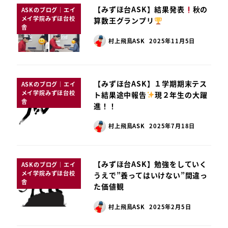
【みずほ台ASK】結果発表
秋の
ASKのブログ｜エイ
メイ学院みずほ台校
算数王グランプリ
舎
村上飛鳥ASK
2025年11月5日
【みずほ台ASK】１学期期末テス
ASKのブログ｜エイ
メイ学院みずほ台校
ト結果途中報告
️
現２年生の大躍
舎
進！！
村上飛鳥ASK
2025年7月18日
【みずほ台ASK】勉強をしていく
ASKのブログ｜エイ
メイ学院みずほ台校
うえで”養ってはいけない”間違っ
舎
た価値観
村上飛鳥ASK
2025年2月5日