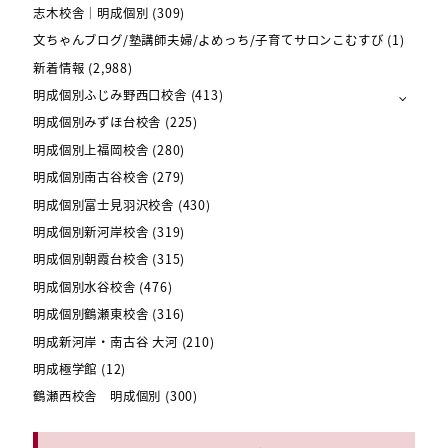
志木校舎｜明成個別
(309)
文ちゃんブログ/塾講師夫婦/よめっち/子育てサロンこむすび
(1)
新着情報
(2,988)
明成個別ふじみ野西口校舎
(413)
明成個別みずほ台校舎
(225)
明成個別上福岡校舎
(280)
明成個別南古谷校舎
(279)
明成個別富士見羽沢校舎
(430)
明成個別新河岸校舎
(319)
明成個別朝霞台校舎
(315)
明成個別水谷校舎
(476)
明成個別鶴瀬東校舎
(316)
明成新河岸・南古谷 大河
(210)
明成極学館
(12)
鶴瀬西校舎 明成個別
(300)