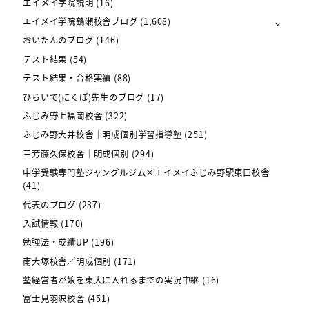
エイメイ学院説明
(16)
エイメイ学院鶴瀬校舎ブログ
(1,608)
おいたんのブログ
(146)
テスト結果
(54)
テスト結果・合格実績
(88)
ひらいで(にくぽ)先生のブログ
(17)
ふじみ野上福岡校舎
(322)
ふじみ野大井校舎｜明成個別学習指導塾
(251)
三芳藤久保校舎｜明成個別
(294)
中学受験専門塾ジャングルジム×エイメイふじみ野駅東口校舎
(41)
代表のブログ
(237)
入試情報
(170)
勉強法・成績UP
(196)
南大塚校舎／明成個別
(171)
塾経営者が娘を東大に入れるまでの実況中継
(16)
富士見羽沢校舎
(451)