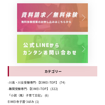
カテゴリー
-川高・川女受験専門-【EIMEI-TOP】
(74)
-難関受験専門-【EIMEI-TOP】
(322)
「小説（風）子育て日記」
(6)
EIMEI寺子屋つぼみ
(1)