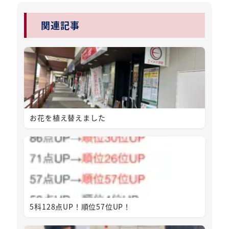
関連記事
お花を植え替えました
5科128点UP！順位57位UP！