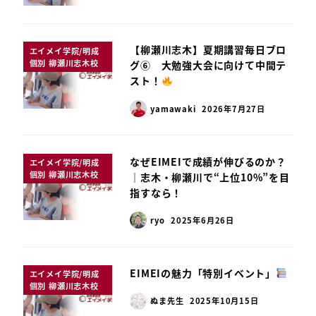
【柳瀬川志木】夏期講習毎日ブロ
エイメイ学院/明成
個別 柳瀬川志木校
グ⑥ 大勉強大会に向けて中間テ
スト！
yamawaki
2026年7月27日
なぜEIMEIで成績が伸びるのか？
エイメイ学院/明成
個別 柳瀬川志木校
｜志木・柳瀬川で“上位10%”を目
指すなら！
ryo
2025年6月26日
EIMEIの魅力「特別イベント」
エイメイ学院/明成
個別 柳瀬川志木校
ぬま先生
2025年10月15日