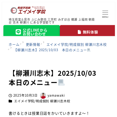
MENU
埼玉県富士見市 ふじみ野市 三芳町 みずほ台 鶴瀬 上福岡 朝霞
台 志木 柳瀬川 にある学習塾です
公式LINEから
無料体験
お問い合わせ
ホーム
更新情報
エイメイ学院/明成個別 柳瀬川志木校
【柳瀬川志木】2025/10/03 本日のメニュー
【柳瀬川志木】2025/10/03
本日のメニュー
2025年10月3日
yamawaki
投稿日
著
カテゴリー
エイメイ学院/明成個別 柳瀬川志木校
者
書けるときは授業日誌をかいていきますよ～！