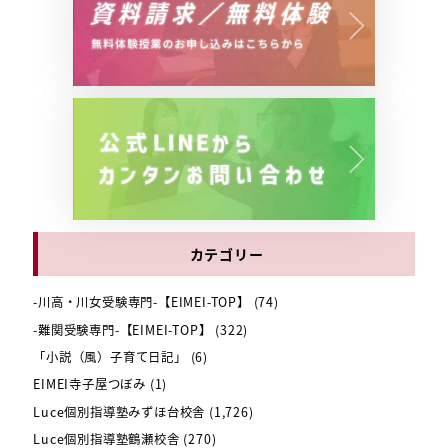
カテゴリー
-川高・川女受験専門-【EIMEI-TOP】
(74)
-難関受験専門-【EIMEI-TOP】
(322)
「小説（風）子育て日記」
(6)
EIMEI寺子屋つぼみ
(1)
Luce個別指導塾みずほ台校舎
(1,726)
Luce個別指導塾鶴瀬校舎
(270)