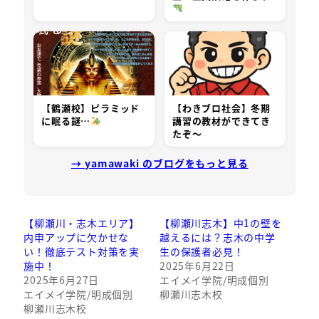
【鶴瀬校】ピラミッド
【わきブロ社会】冬期
に眠る謎…
講習の教材ができてき
たぞ～
→ yamawaki のブログをもっと見る
【柳瀬川・志木エリア】
【柳瀬川志木】中1の壁を
内申アップに欠かせな
越えるには？志木の中学
い！徹底テスト対策を実
生の保護者必見！
施中！
2025年6月22日
2025年6月27日
エイメイ学院/明成個別
エイメイ学院/明成個別
柳瀬川志木校
柳瀬川志木校