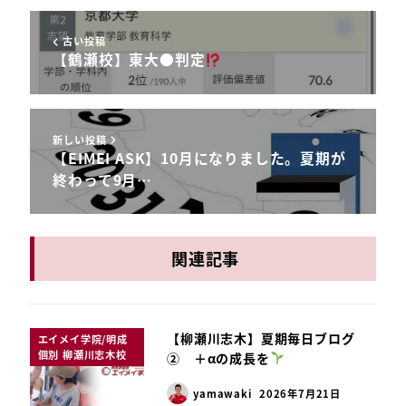
古い投稿
【鶴瀬校】東大●判定
新しい投稿
【EIMEI ASK】10月になりました。夏期が
終わって9月…
関連記事
【柳瀬川志木】夏期毎日ブログ
エイメイ学院/明成
個別 柳瀬川志木校
② ＋αの成長を
yamawaki
2026年7月21日