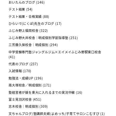
おいたんのブログ
(146)
テスト結果
(54)
テスト結果・合格実績
(88)
ひらいで(にくぽ)先生のブログ
(17)
ふじみ野上福岡校舎
(322)
ふじみ野大井校舎｜明成個別学習指導塾
(251)
三芳藤久保校舎｜明成個別
(294)
中学受験専門塾ジャングルジム×エイメイふじみ野駅東口校舎
(41)
代表のブログ
(237)
入試情報
(170)
勉強法・成績UP
(196)
南大塚校舎／明成個別
(171)
塾経営者が娘を東大に入れるまでの実況中継
(16)
富士見羽沢校舎
(451)
志木校舎｜明成個別
(309)
文ちゃんブログ/塾講師夫婦/よめっち/子育てサロンこむすび
(1)