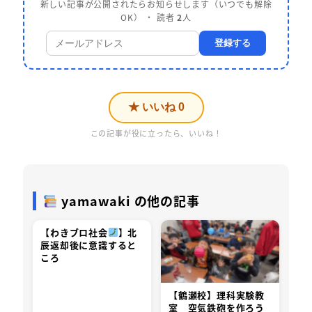
新しい記事が公開されたらお知らせします（いつでも解除
OK） ・ 読者
2
人
登録する
★ いいね
0
この記事が役に立ったら、いいね！
yamawaki の他の記事
【わきブロ社会
】北
辰返却後に意識すると
ころ
【鶴瀬校】理科実験教
室 空気鉄砲を作ろう