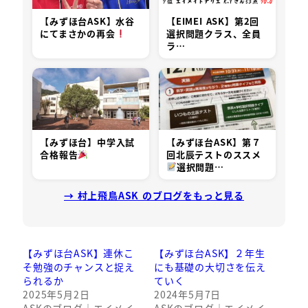
【みずほ台ASK】水谷
【EIMEI ASK】第2回
にてまさかの再会
選択問題クラス、全員
ラ…
【みずほ台】中学入試
【みずほ台ASK】第７
合格報告
回北辰テストのススメ
選択問題…
→ 村上飛鳥ASK のブログをもっと見る
【みずほ台ASK】連休こ
【みずほ台ASK】２年生
そ勉強のチャンスと捉え
にも基礎の大切さを伝え
られるか
ていく
2025年5月2日
2024年5月7日
ASKのブログ｜エイメイ
ASKのブログ｜エイメイ