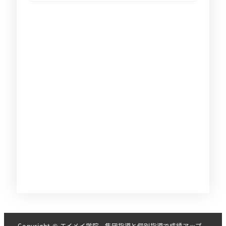
Copyright © エイメイ学院 集団指導と個別指導で成績アップ