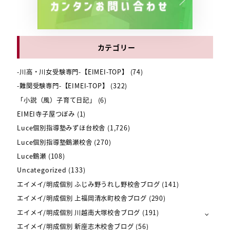
カテゴリー
-川高・川女受験専門-【EIMEI-TOP】
(74)
-難関受験専門-【EIMEI-TOP】
(322)
「小説（風）子育て日記」
(6)
EIMEI寺子屋つぼみ
(1)
Luce個別指導塾みずほ台校舎
(1,726)
Luce個別指導塾鶴瀬校舎
(270)
Luce鶴瀬
(108)
Uncategorized
(133)
エイメイ/明成個別 ふじみ野うれし野校舎ブログ
(141)
エイメイ/明成個別 上福岡清水町校舎ブログ
(290)
エイメイ/明成個別 川越南大塚校舎ブログ
(191)
エイメイ/明成個別 新座志木校舎ブログ
(56)