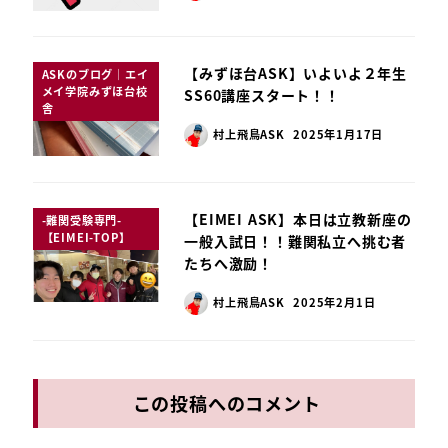
【みずほ台ASK】いよいよ２年生
ASKのブログ｜エイ
メイ学院みずほ台校
SS60講座スタート！！
舎
村上飛鳥ASK
2025年1月17日
【EIMEI ASK】本日は立教新座の
-難関受験専門-
【EIMEI-TOP】
一般入試日！！難関私立へ挑む者
たちへ激励！
村上飛鳥ASK
2025年2月1日
この投稿へのコメント