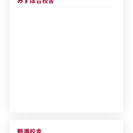
みずほ台校舎
鶴瀬校舎