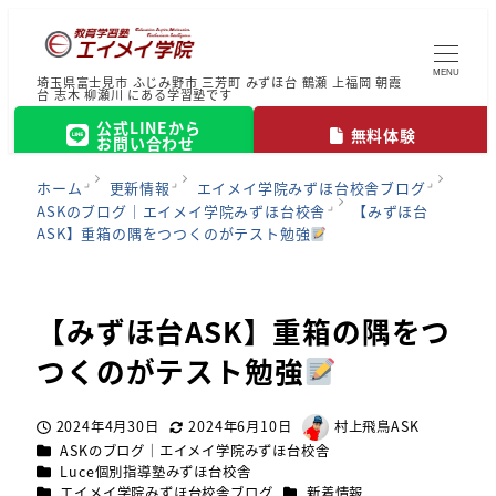
MENU
埼玉県富士見市 ふじみ野市 三芳町 みずほ台 鶴瀬 上福岡 朝霞
台 志木 柳瀬川 にある学習塾です
公式LINEから
無料体験
お問い合わせ
ホーム
更新情報
エイメイ学院みずほ台校舎ブログ
ASKのブログ｜エイメイ学院みずほ台校舎
【みずほ台
ASK】重箱の隅をつつくのがテスト勉強
【みずほ台ASK】重箱の隅をつ
つくのがテスト勉強
2024年4月30日
2024年6月10日
村上飛鳥ASK
投稿日
更新日
著
カテゴリー
ASKのブログ｜エイメイ学院みずほ台校舎
者
カテゴリー
Luce個別指導塾みずほ台校舎
カテゴリー
カテゴリー
エイメイ学院みずほ台校舎ブログ
新着情報