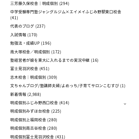
三芳藤久保校舎｜明成個別
(294)
中学受験専門塾ジャングルジム×エイメイふじみ野駅東口校舎
(41)
代表のブログ
(237)
入試情報
(170)
勉強法・成績UP
(196)
南大塚校舎／明成個別
(172)
塾経営者が娘を東大に入れるまでの実況中継
(16)
富士見羽沢校舎
(451)
志木校舎｜明成個別
(309)
文ちゃんブログ/塾講師夫婦/よめっち/子育てサロンこむすび
(1)
新着情報
(2,988)
明成個別ふじみ野西口校舎
(414)
明成個別みずほ台校舎
(225)
明成個別上福岡校舎
(280)
明成個別南古谷校舎
(280)
明成個別富士見羽沢校舎
(431)