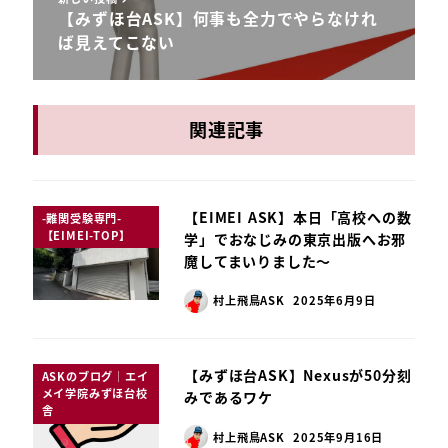
【みずほ台ASK】何事も全力でやらなけれ
ば見えてこない
関連記事
【EIMEI ASK】本日「高校への数
-難関受験専門-
【EIMEI-TOP】
学」でおなじみの東京出版へお邪
魔してまいりました～
村上飛鳥ASK
2025年6月9日
【みずほ台ASK】Nexusが50分刻
ASKのブログ｜エイ
メイ学院みずほ台校
みであるワケ
舎
村上飛鳥ASK
2025年9月16日